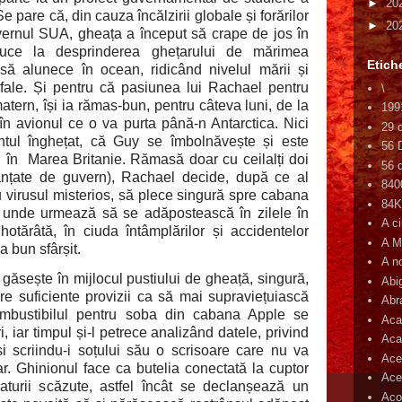
►
20
e pare că, din cauza încălzirii globale și forărilor
►
20
ernul SUA, gheața a început să crape de jos în
uce la desprinderea ghețarului de mărimea
Etich
să alunece în ocean, ridicând nivelul mării și
ofale. Și pentru că pasiunea lui Rachael pentru
\
tern, își ia rămas-bun, pentru câteva luni, de la
199
n avionul ce o va purta până-n Antarctica. Nici
29 
tul înghețat, că Guy se îmbolnăvește și este
56 
i în
Marea Britanie. Rămasă doar cu ceilalți doi
56 d
nanțate de guvern), Rachael decide, după ce al
840
u virusul misterios, să plece singură spre cabana
84
i, unde urmează să se adăpostească în zilele în
A c
hotărâtă, în ciuda întâmplărilor și accidentelor
A M
a bun sfârșit.
A n
ăsește în mijlocul pustiului de gheață, singură,
Abi
Are suficiente provizii ca să mai supraviețuiască
Abr
mbustibilul pentru soba din cabana Apple se
Aca
, iar timpul și-l petrece analizând datele, privind
Aca
i scriindu-i soțului său o scrisoare care nu va
Ace
ar. Ghinionul face ca butelia conectată la cuptor
Ace
turii scăzute, astfel încât se declanșează un
Aco