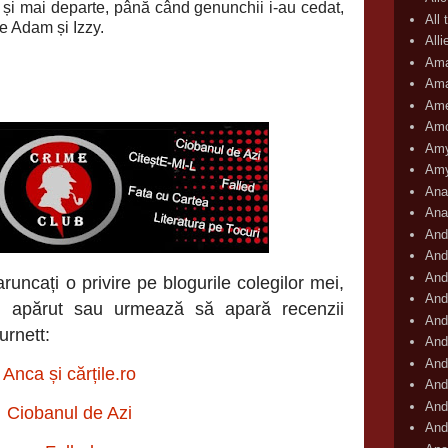
 și mai departe, până când genunchii i-au cedat,
All 
pe Adam și Izzy.
All
Ama
Ama
Ame
Amo
Amy
Amy
Ana
Ana
And
And
And
runcați o privire pe blogurile colegilor mei,
And
au apărut sau urmează să apară recenzii
And
urnett:
And
And
Anca și cărțile.ro
And
And
Ciobanul de Azi
And