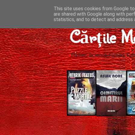
This site uses cookies from Google to 
are shared with Google along with per
statistics, and to detect and address 
Cărțile M
Thriller, Science-Fiction, Fan