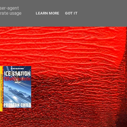
user-agent
erate usage
LEARN MORE
GOT IT
Gică Andreica's favorite books »