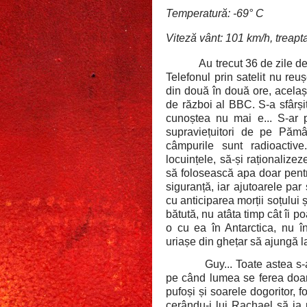
Temperatură: -69° C
Viteză vânt: 101 km/h, treapt
Au trecut 36 de zile d
Telefonul prin satelit nu reu
din două în două ore, acelaș
de război al BBC. S-a sfârși
cunoștea nu mai e... S-ar 
supraviețuitori de pe Pămâ
câmpurile sunt radioactiv
locuințele, să-și raționaliz
să folosească apa doar pent
siguranță, iar ajutoarele par
cu anticiparea morții soțului 
bătută, nu atâta timp cât îi po
o cu ea în Antarctica, nu în
uriașe din ghețar să ajungă l
Guy... Toate astea s-
pe când lumea se ferea doar 
pufoși și soarele dogoritor, f
cerându-i lui Rachael să ia 