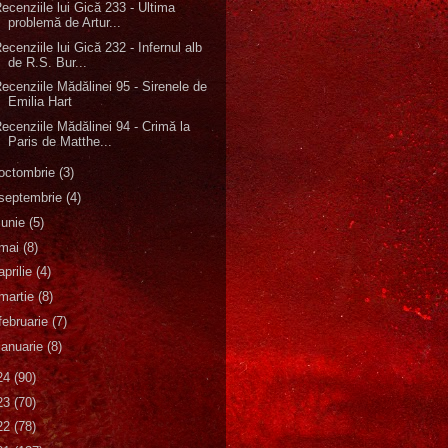
ecenziile lui Gică 233 - Ultima
problemă de Artur...
ecenziile lui Gică 232 - Infernul alb
de R.S. Bur...
ecenziile Mădălinei 95 - Sirenele de
Emilia Hart
ecenziile Mădălinei 94 - Crimă la
Paris de Matthe...
octombrie
(3)
septembrie
(4)
iunie
(5)
mai
(8)
aprilie
(4)
martie
(8)
februarie
(7)
ianuarie
(8)
24
(90)
23
(70)
22
(78)