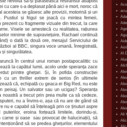
este nevoită să-și părăsească restrânsul adăpost
Acop
tei cu care s-a deplasat până aici e mort, noroc că
acu
l acesteia se găsesc alte provizii, motorină și un
Ada
e. Pustiul și frigul se joacă cu mintea femeii,
Ade
 prezent cu fragmente vizuale din trecut, la care
Age
turne. Visele se amestecă cu realitatea, rațiunea
anselor minime de supraviețuire, Rachael continuă
Agu
tând) o dată la două ore, mesajul Serviciului de
Aid
ăzboi al BBC, singura voce umană, înregistrată,
Ais
a și singurătatea.
Al 
Ala
aruncă în centrul unui roman postapocalittic cu
Alc
lsează la capătul lumii, acolo unde speranța zace
Aler
dut printre ghețari. Și, în pofida construcției
Ale
cu un thriller extrem de serios (în ultimele
izează că, echipată cu geaca ei Big Red, nu este
Ale
in peisaj. Un salvator sau un ucigaș? Speranța
Ale
ia noastră a trecut prin prea multe ca să cedeze,
Ale
ăsputeri, nu a învins-o, așa că nu are de gând să
Ale
 nu e capabil să înțeleagă prin ce ținuturi aspre
Ale
uterilor, eroina forțează limitele, dorindu-și,
Ali
n carne și oase
sau provocat de halucinații), să
Ali
intenționând să se predea ghețurilor, elementului
Ali