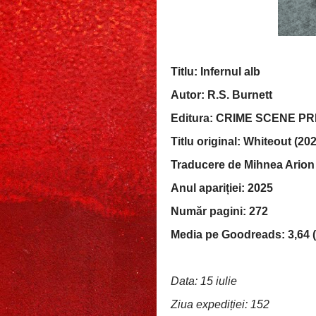
Titlu: Infernul alb
Autor: R.S. Burnett
Editura: CRIME SCENE P
Titlu original: Whiteout (20
Traducere de Mihnea Arion
Anul apariției: 2025
Număr pagini: 272
Media pe Goodreads: 3,64 (
Data: 15 iulie
Ziua expediției: 152