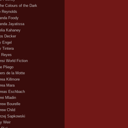
the Colours of the Dark
ie Reynolds
nda Foody
nda Jayatissa
lia Kahaney
s Decker
 Engel
 Tintera
 Reyes
nsi World Fiction
e Pliego
ers de la Motte
rea Killmore
rea Mara
reas Eschbach
rei Mladin
rew Bourelle
rew Child
rzej Sapkowski
y Weir