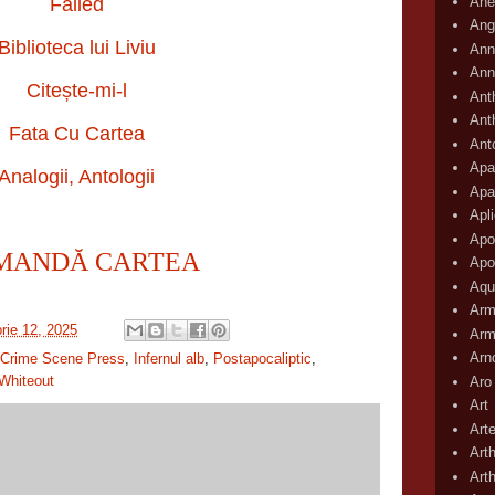
Ane
Falled
Ang
Biblioteca lui Liviu
Ann
Ann
Citește-mi-l
Ant
Ant
Fata Cu Cartea
Ant
Apar
Analogii, Antologii
Apa
Apli
Apo
MANDĂ CARTEA
Apo
Aqu
Arm
rie 12, 2025
Arm
Arn
Crime Scene Press
,
Infernul alb
,
Postapocaliptic
,
Whiteout
Aro
Art
Art
Art
Art