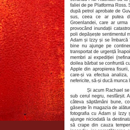
faliei de pe Platforma Ross. S
după petrol aprobate de Guv
sus, ceea ce ar putea d
Groenlandei, care ar urma 
provocând inundații catastr
poli depășește sentimentul ma
Adam și Izzy și se îmbarcă î
bine nu ajunge pe continen
transportat de urgență înapo
membri ai expediției (nefi
doilea bărbat se confruntă c
Apple din apropierea fisuri
care-și va efectua analiza, 
nefericite, să-și ducă munca l
Și acum Rachael se g
sub cerul negru, nesfârșit. 
câteva săptămâni bune, co
găsește în magazia de alături
fotografia cu Adam și Izzy ș
ajunge niciodată la destinat
să crape din cauza tempera