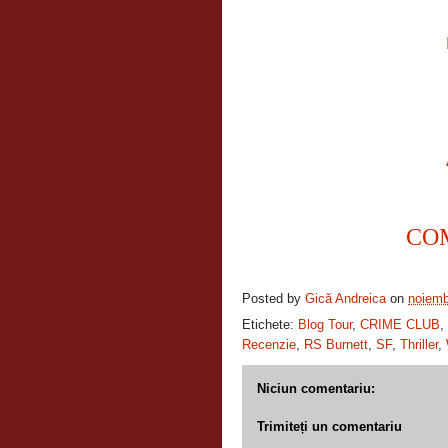
CO
Posted by
Gică Andreica
on
noiemb
Etichete:
Blog Tour
,
CRIME CLUB
,
Recenzie
,
RS Burnett
,
SF
,
Thriller
,
Niciun comentariu:
Trimiteți un comentariu