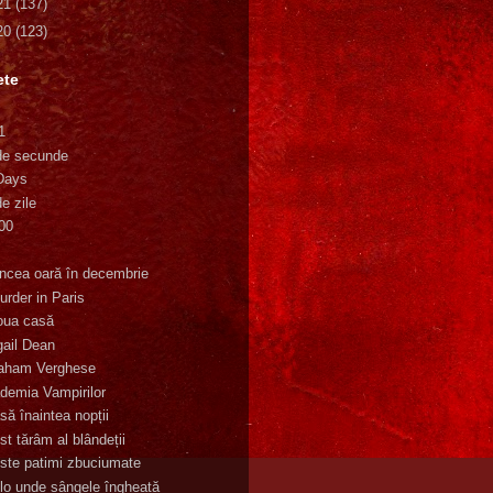
21
(137)
20
(123)
ete
1
de secunde
Days
e zile
00
K
incea oară în decembrie
urder in Paris
oua casă
gail Dean
aham Verghese
demia Vampirilor
să înaintea nopții
st tărâm al blândeții
ste patimi zbuciumate
lo unde sângele îngheață