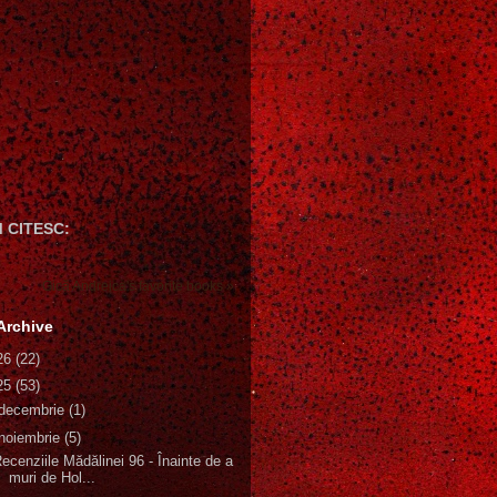
 CITESC:
Gică Andreica's favorite books »
Archive
26
(22)
25
(53)
decembrie
(1)
noiembrie
(5)
ecenziile Mădălinei 96 - Înainte de a
muri de Hol...