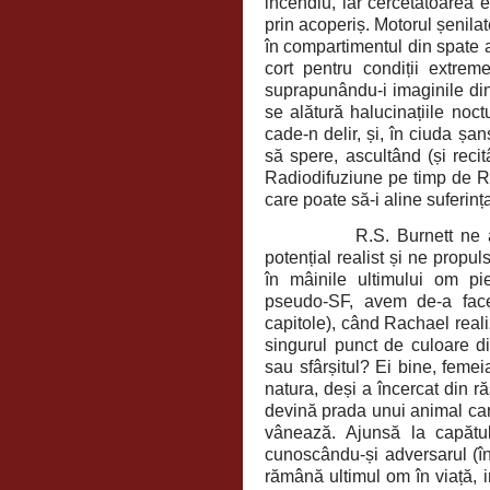
incendiu, iar cercetătoarea 
prin acoperiș. Motorul șenila
în compartimentul din spate a
cort pentru condiții extrem
suprapunându-i imaginile din
se alătură halucinațiile noc
cade-n delir, și, în ciuda ș
să spere, ascultând (și reci
Radiodifuziune pe timp de R
care poate să-i aline suferinț
R.S. Burnett ne 
potențial realist și ne propu
în mâinile ultimului om pier
pseudo-SF, avem de-a face 
capitole), când Rachael real
singurul punct de culoare d
sau sfârșitul? Ei bine, feme
natura, deși a încercat din r
devină prada unui animal care
vânează. Ajunsă la capătul p
cunoscându-și adversarul (î
rămână ultimul om în viață, 