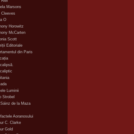
 Riel
ela Marsons
 Cleeves
a O
hony Horowitz
hony McCarten
onia Scott
iții Editoriale
rtamentul din Paris
cația
calipsă.
caliptic
itania
ada
ele Luminii
o Strobel
 Sáinz de la Maza
efactele Aoranosului
hur C. Clarke
hur Gold