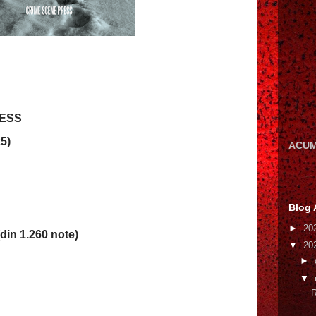
RESS
25)
ACUM
Blog 
►
20
din 1.260 note)
▼
20
►
▼
R