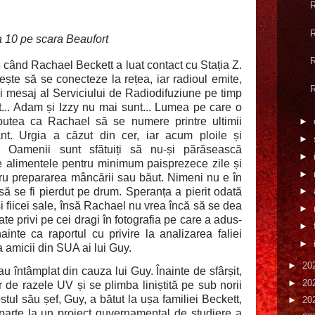
R
R
a 10 pe scara Beaufort
R
e când Rachael Beckett a luat contact cu Stația Z.
șește să se conecteze la rețea, iar radioul emite,
R
i mesaj al Serviciului de Radiodifuziune pe timp
t... Adam și Izzy nu mai sunt... Lumea pe care o
putea ca Rachael să se numere printre ultimii
►
nt. Urgia a căzut din cer, iar acum ploile și
►
e. Oamenii sunt sfătuiți să nu-și părăsească
►
eze alimentele pentru minimum paisprezece zile și
►
ru prepararea mâncării sau băut. Nimeni nu e în
►
 să se fi pierdut pe drum. Speranța a pierit odată
și fiicei sale, însă Rachael nu vrea încă să se dea
►
ate privi pe cei dragi în fotografia pe care a adus-
►
ainte ca raportul cu privire la analizarea faliei
►
a amicii din SUA ai lui Guy.
►
20
au întâmplat din cauza lui Guy. Înainte de sfârșit,
►
20
de razele UV și se plimba liniștită pe sub norii
ostul său șef, Guy, a bătut la ușa familiei Beckett,
►
20
parte la un proiect guvernamental de studiere a