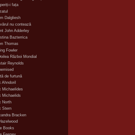
eriți-i fața
zatul
m Dalgliesh
vărul nu contează
nt John Adderley
stina Bazterrica
en Thomas
ling Fowler
Doilea Război Mondial
stair Reynolds
hemised
tă de furtună
x Ahndoril
x Michaelides
x Michaelids
x North
x Stern
xandra Bracken
 Hazelwood
ce Books
ce Feeney