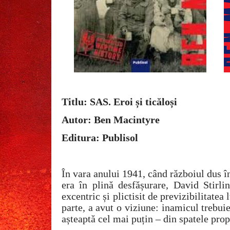
Titlu: SAS. Eroi și ticăloși
Autor: Ben Macintyre
Editura: Publisol
În vara anului 1941, când războiul dus în
era în plină desfășurare, David Stirlin
excentric și plictisit de previzibilitatea 
parte, a avut o viziune: inamicul trebui
așteaptă cel mai puțin – din spatele propr