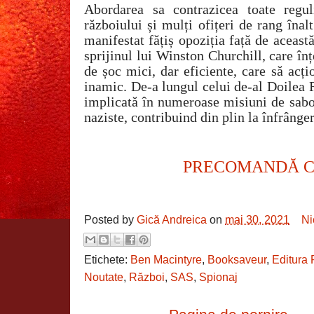
Abordarea sa contrazicea toate regul
războiului și mulți ofițeri de rang înal
manifestat fățiș opoziția față de aceast
sprijinul lui Winston Churchill, care în
de șoc mici, dar eficiente, care să acți
inamic. De-a lungul celui de-al Doilea
implicată în numeroase misiuni de sabo
naziste, contribuind din plin la înfrânge
PRECOMANDĂ 
Posted by
Gică Andreica
on
mai 30, 2021
Ni
Etichete:
Ben Macintyre
,
Booksaveur
,
Editura 
Noutate
,
Război
,
SAS
,
Spionaj