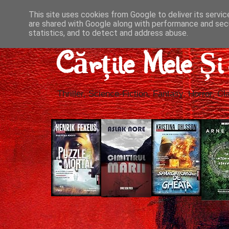
This site uses cookies from Google to deliver its servic
are shared with Google along with performance and secu
statistics, and to detect and address abuse.
Cărțile Mele Ș
Thriller, Science-Fiction, Fantasy, Horror, Cla