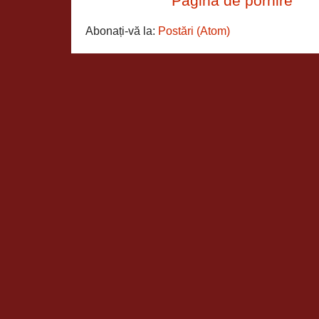
Pagina de pornire
Abonați-vă la:
Postări (Atom)