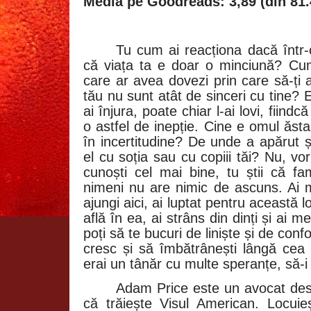
Media pe Goodreads: 3,89 (din 81.
Tu cum ai reacționa dacă într-o
că viața ta e doar o minciună? Cu
care ar avea dovezi prin care să-ți 
tău nu sunt atât de sinceri cu tine? E
ai înjura, poate chiar l-ai lovi, fiind
o astfel de inepție. Cine e omul ăst
în incertitudine? De unde a apărut 
el cu soția sau cu copiii tăi? Nu, vor
cunoști cel mai bine, tu știi că fa
nimeni nu are nimic de ascuns. Ai m
ajungi aici, ai luptat pentru această l
află în ea, ai strâns din dinți și ai 
poți să te bucuri de liniște și de confo
cresc și să îmbătrânești lângă cea 
erai un tânăr cu multe speranțe, să-i 
Adam Price este un avocat des
că trăiește Visul American. Locuie