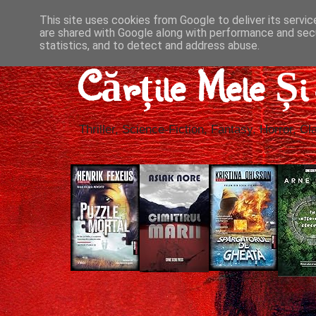
This site uses cookies from Google to deliver its servic
are shared with Google along with performance and secu
statistics, and to detect and address abuse.
Cărțile Mele Ș
Thriller, Science-Fiction, Fantasy, Horror, Cla