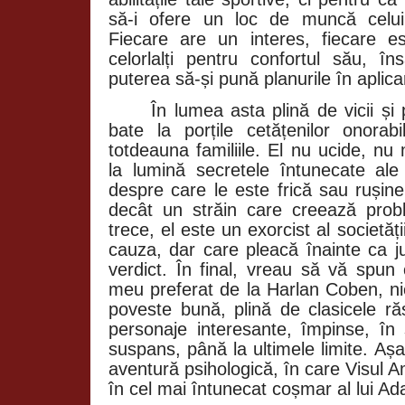
să-i ofere un loc de muncă celui
Fiecare are un interes, fiecare e
celorlalți pentru confortul său, în
puterea să-și pună planurile în aplica
În lumea asta plină de vicii și
bate la porțile cetățenilor onorabi
totdeauna familiile. El nu ucide, nu
la lumină secretele întunecate ale 
despre care le este frică sau rușin
decât un străin care creează pro
trece, el este un exorcist al societăț
cauza, dar care pleacă înainte ca j
verdict. În final, vreau să vă spu
meu preferat de la Harlan Coben, ni
poveste bună, plină de clasicele răs
personaje interesante, împinse, în s
suspans, până la ultimele limite. Așa 
aventură psihologică, în care Visul 
în cel mai întunecat coșmar al lui Ad