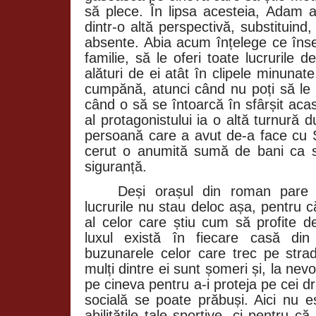
să plece. În lipsa acesteia, Adam aj
dintr-o altă perspectivă, substituind
absente. Abia acum înțelege ce înse
familie, să le oferi toate lucrurile d
alături de ei atât în clipele minuna
cumpănă, atunci când nu poți să le
când o să se întoarcă în sfârșit aca
al protagonistului ia o altă turnură
persoană care a avut de-a face cu St
cerut o anumită sumă de bani ca s
siguranță.
Deși orașul din roman pare 
lucrurile nu stau deloc așa, pentru c
al celor care știu cum să profite de
luxul există în fiecare casă din
buzunarele celor care trec pe stra
mulți dintre ei sunt șomeri și, la nev
pe cineva pentru a-i proteja pe cei dr
socială se poate prăbuși. Aici nu e
abilitățile tale sportive, ci pentru c