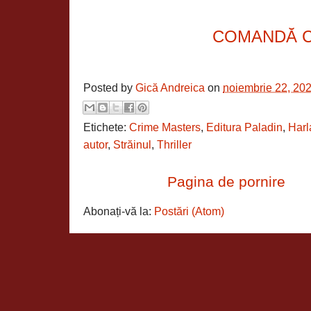
COMANDĂ 
Posted by
Gică Andreica
on
noiembrie 22, 20
Etichete:
Crime Masters
,
Editura Paladin
,
Har
autor
,
Străinul
,
Thriller
Pagina de pornire
Abonați-vă la:
Postări (Atom)