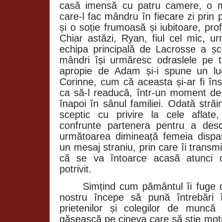
casă imensă cu patru camere, o ma
care-l fac mândru în fiecare zi prin 
și o soție frumoasă și iubitoare, prof
Chiar astăzi, Ryan, fiul cel mic, u
echipa principală de Lacrosse a școl
mândri își urmăresc odraslele pe 
apropie de Adam și-i spune un lu
Corinne, cum că aceasta și-ar fi în
ca să-l readucă, într-un moment de 
înapoi în sânul familiei. Odată str
sceptic cu privire la cele aflate
confrunte partenera pentru a desc
următoarea dimineață femeia dispa
un mesaj straniu, prin care îi transmi
că se va întoarce acasă atunci 
potrivit.
Simțind cum pământul îi fuge d
nostru începe să pună întrebări 
prietenilor și colegilor de muncă
găsească pe cineva care să știe moti