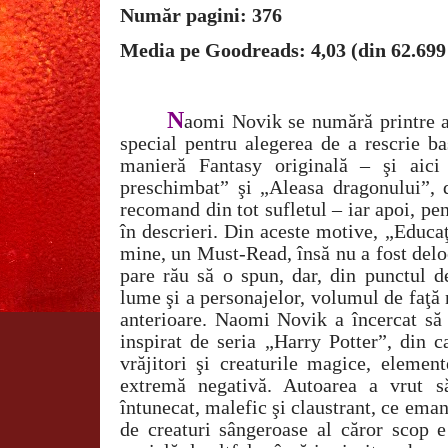
Număr pagini: 376
Media pe Goodreads: 4,03 (din 62.699
N
aomi Novik se numără printre a
special pentru alegerea de a rescrie ba
manieră Fantasy originală – şi aici 
preschimbat” şi „Aleasa dragonului”,
recomand din tot sufletul – iar apoi, pent
în descrieri. Din aceste motive, „Educaţ
mine, un Must-Read, însă nu a fost del
pare rău să o spun, dar, din punctul d
lume şi a personajelor, volumul de faţă n
anterioare. Naomi Novik a încercat să 
inspirat de seria „Harry Potter”, din c
vrăjitori şi creaturile magice, elemen
extremă negativă. Autoarea a vrut s
întunecat, malefic şi claustrant, ce eman
de creaturi sângeroase al căror scop e