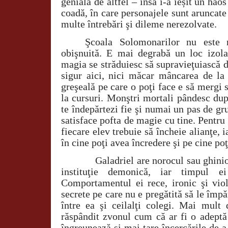
genială de altfel – însă i-a ieșit un hao
coadă, în care personajele sunt aruncate 
multe întrebări şi dileme nerezolvate.
Şcoala Solomonarilor nu este 
obişnuită. E mai degrabă un loc izola
magia se străduiesc să supravieţuiască de
sigur aici, nici măcar mâncarea de la
greşeală pe care o poţi face e să mergi s
la cursuri. Monştri mortali pândesc dup
te îndepărtezi fie şi numai un pas de gru
satisface pofta de magie cu tine. Pentru 
fiecare elev trebuie să încheie alianţe, i
în cine poţi avea încredere şi pe cine poţ
Galadriel are norocul sau ghinionul
instituţie demonică, iar timpul ei
Comportamentul ei rece, ironic şi viol
secrete pe care nu e pregătită să le împă
între ea şi ceilalţi colegi. Mai mult 
răspândit zvonul cum că ar fi o adeptă
îngreunează şi mai tare încercările de a