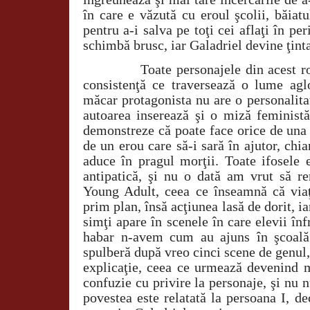
în care e văzută cu eroul şcolii, băiat
pentru a-i salva pe toţi cei aflaţi în per
schimbă brusc, iar Galadriel devine ţint
Toate personajele din acest roma
consistenţă ce traversează o lume agl
măcar protagonista nu are o personalitat
autoarea inserează şi o miză feministă
demonstreze că poate face orice de una 
de un erou care să-i sară în ajutor, chia
aduce în pragul morţii. Toate ifosele 
antipatică, şi nu o dată am vrut să re
Young Adult, ceea ce înseamnă că viaţ
prim plan, însă acţiunea lasă de dorit, i
simţi apare în scenele în care elevii înf
habar n-avem cum au ajuns în şcoală.
spulberă după vreo cinci scene de genul, 
explicaţie, ceea ce urmează devenind m
confuzie cu privire la personaje, şi nu 
povestea este relatată la persoana I, d