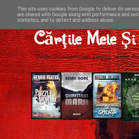
This site uses cookies from Google to deliver its servic
are shared with Google along with performance and secu
statistics, and to detect and address abuse.
Cărțile Mele Ș
Thriller, Science-Fiction, Fantasy, Horror, Cla