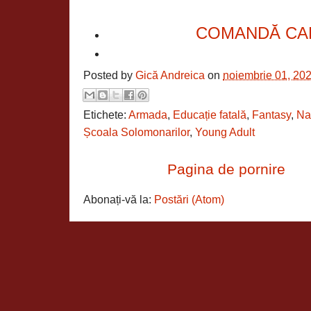
COMANDĂ CA
Posted by
Gică Andreica
on
noiembrie 01, 20
Etichete:
Armada
,
Educație fatală
,
Fantasy
,
Na
Școala Solomonarilor
,
Young Adult
Pagina de pornire
Abonați-vă la:
Postări (Atom)