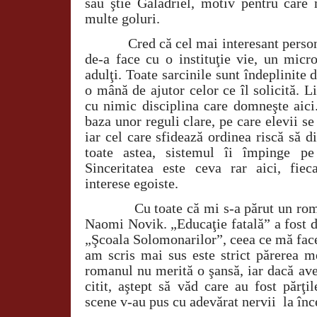
sau ştie Galadriel, motiv pentru care
multe goluri.
Cred că cel mai interesant personaj
de-a face cu o instituţie vie, un micr
adulţi. Toate sarcinile sunt îndeplinite 
o mână de ajutor celor ce îl solicită. L
cu nimic disciplina care domneşte aici.
baza unor reguli clare, pe care elevii se
iar cel care sfidează ordinea riscă să 
toate astea, sistemul îi împinge pe
Sinceritatea este ceva rar aici, fiec
interese egoiste.
Cu toate că mi s-a părut un roman 
Naomi Novik. „Educaţie fatală” a fost 
„Şcoala Solomonarilor”, ceea ce mă face
am scris mai sus este strict părerea m
romanul nu merită o şansă, iar dacă ave
citit, aştept să văd care au fost părţi
scene v-au pus cu adevărat nervii la înc