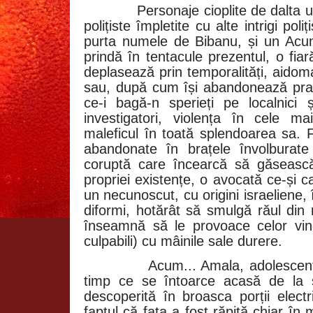
Personaje cioplite de dalta un
polițiste împletite cu alte intrigi pol
purta numele de Bibanu, și un Acu
prindă în tentacule prezentul, o fiar
deplasează prin temporalități, aidom
sau, după cum își abandonează prada
ce-i bagă-n sperieți pe localnici 
investigatori, violența în cele m
maleficul în toată splendoarea sa. 
abandonate în brațele învolburate 
coruptă care încearcă să găseasc
propriei existențe, o avocată ce-și 
un necunoscut, cu origini israeliene, 
diformi, hotărât să smulgă răul din 
înseamnă să le provoace celor vino
culpabili) cu mâinile sale durere.
Acum... Amala, adolescent
timp ce se întoarce acasă de la 
descoperită în broasca porții elec
faptul că fata a fost răpită chiar î