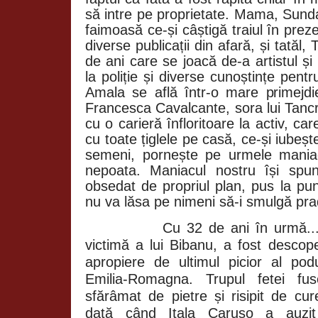
să intre pe proprietate. Mama, Sunda
faimoasă ce-și câștigă traiul în preze
diverse publicații din afară, și tatăl
de ani care se joacă de-a artistul și
la poliție și diverse cunoștințe pentru
Amala se află într-o mare primejdi
Francesca Cavalcante, sora lui Tancr
cu o carieră înfloritoare la activ, ca
cu toate țiglele pe casă, ce-și iubeșt
semeni, pornește pe urmele maniacu
nepoata. Maniacul nostru își spu
obsedat de propriul plan, pus la pun
nu va lăsa pe nimeni să-i smulgă prad
Cu 32 de ani în urmă.
victimă a lui Bibanu, a fost descope
apropiere de ultimul picior al po
Emilia-Romagna. Trupul fetei fu
sfărâmat de pietre și risipit de cur
dată când Itala Caruso a auzit