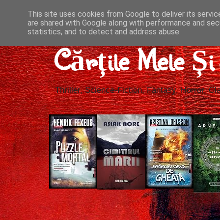
This site uses cookies from Google to deliver its servic
are shared with Google along with performance and secu
statistics, and to detect and address abuse.
Cărțile Mele Ș
Thriller, Science-Fiction, Fantasy, Horror, Cla