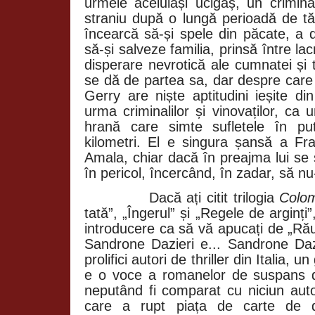
urmele aceluiași ucigaș, un crimin
straniu după o lungă perioadă de t
încearcă să-și spele din păcate, a d
să-și salveze familia, prinsă între lacr
disperare nevrotică ale cumnatei și 
se dă de partea sa, dar despre care
Gerry are niște aptitudini ieșite d
urma criminalilor și vinovaților, ca 
hrană care simte sufletele în pu
kilometri. El e singura șansă a F
Amala, chiar dacă în preajma lui se
în pericol, încercând, în zadar, să nu
Dacă ați citit trilogia
Colom
tată”, „Îngerul” și „Regele de arginți
introducere ca să vă apucați de „Rău
Sandrone Dazieri e... Sandrone Dazi
prolifici autori de thriller din Italia, un 
e o voce a romanelor de suspans d
neputând fi comparat cu niciun autor
care a rupt piața de carte de 