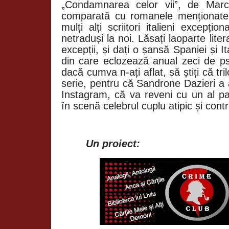
„Condamnarea celor vii”, de Marc
comparată cu romanele menționate,
mulți alți scriitori italieni excepțio
netraduși la noi. Lăsați laoparte lite
excepții, și dați o șansă Spaniei și It
din care eclozează anual zeci de ps
dacă cumva n-ați aflat, să știți că tr
serie, pentru că Sandrone Dazieri a
Instagram, că va reveni cu un al p
în scenă celebrul cuplu atipic și cont
Un proiect: