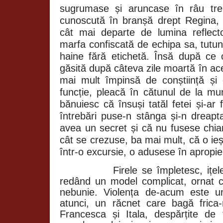
sugrumase și aruncase în râu trei 
cunoscută în branșă drept Regina,
cât mai departe de lumina reflect
marfa confiscată de echipa sa, tutun,
haine fără etichetă. Însă după ce o
găsită după câteva zile moartă în ace
mai mult împinsă de conștiință și 
funcție, pleacă în cătunul de la mun
bănuiesc că însuși tatăl fetei și-ar 
întrebări puse-n stânga și-n dreapt
avea un secret și că nu fusese chia
cât se crezuse, ba mai mult, că o ieș
într-o excursie, o adusese în apropie
Firele se împletesc, ițe
redând un model complicat, ornat c
nebunie. Violența de-acum este u
atunci, un răcnet care bagă frica-n
Francesca și Itala, despărțite de 