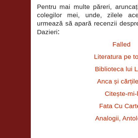
Pentru mai multe păreri, aruncați
colegilor mei, unde, zilele a
urmează să apară recenzii despr
:
Dazieri
Falled
Literatura pe t
Biblioteca lui L
Anca și cărțil
Citește-mi-
Fata Cu Cart
Analogii, Antol