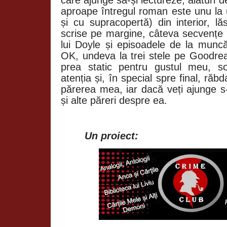
aproape întregul roman este unu la 
și cu supracopertă) din interior, lă
scrise pe margine, câteva secvențe 
lui Doyle și episoadele de la muncă
OK, undeva la trei stele pe Goodre
prea static pentru gustul meu, so
atenția și, în special spre final, răb
părerea mea, iar dacă veți ajunge s-o
și alte păreri despre ea.
Un proiect: