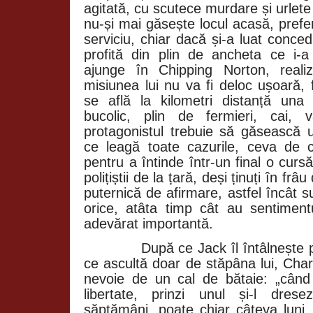
agitată, cu scutece murdare și urlete
nu-și mai găsește locul acasă, prefe
serviciu, chiar dacă și-a luat conce
profită din plin de ancheta ce i-a
ajunge în
Chipping
Norton, reali
misiunea lui nu va fi deloc ușoară, 
se află la kilometri distanță una 
bucolic, plin de fermieri, cai, 
protagonistul trebuie să găsească
ce leagă toate cazurile, ceva de 
pentru a întinde într-un final o curs
polițiștii de la țară, deși ținuți în frâ
puternică de afirmare, astfel încât s
orice, atâta timp cât au sentimen
adevărat importantă.
După ce Jack îl întâlnește 
ce ascultă doar de stăpâna lui, Charlo
nevoie de un cal de bătaie: „când c
libertate, prinzi unul și-l dres
săptămâni, poate chiar câteva luni, 