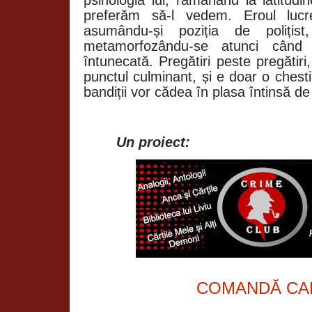
psihologia lui, rămânând la latitud
preferăm să-l vedem. Eroul lucre
asumându-și poziția de polițist
metamorfozându-se atunci când
întunecată. Pregătiri peste pregătir
punctul culminant, și e doar o ches
bandiții vor cădea în plasa întinsă d
Un proiect:
COMANDĂ CA