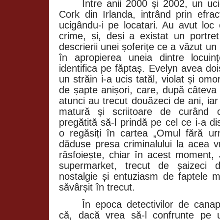
Între anii 2000 și 2002, un uci
Cork din Irlanda, intrând prin efrac
ucigându-i pe locatari. Au avut loc 
crime, și, deși a existat un portre
descrierii unei șoferițe ce a văzut un
în apropierea uneia dintre locuin
identifica pe făptaș. Evelyn avea do
un străin i-a ucis tatăl, violat și o
de șapte anișori, care, după câteva 
atunci au trecut douăzeci de ani, i
matură și scriitoare de curând c
pregătită să-l prindă pe cel ce i-a di
o regăsiți în cartea „Omul fără u
dăduse presa criminalului la acea v
răsfoiește, chiar în acest moment,
supermarket, trecut de șaizeci d
nostalgie și entuziasm de faptele 
săvârșit în trecut.
În epoca detectivilor de cana
că, dacă vrea să-l confrunte pe 