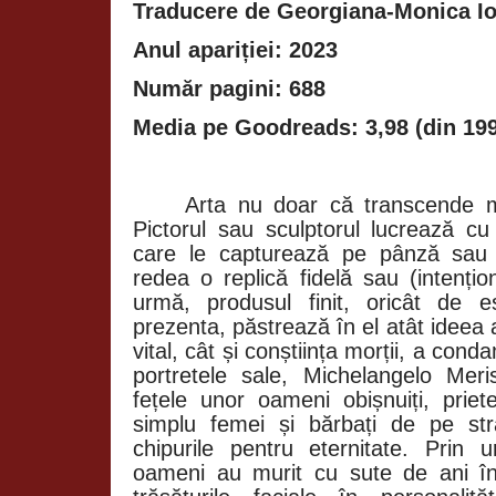
Traducere de Georgiana-Monica I
Anul apariției: 2023
Număr pagini: 688
Media pe Goodreads: 3,98 (din 199
Arta nu doar că transcende mo
Pictorul sau sculptorul lucrează cu
care le capturează pe pânză sau 
redea o replică fidelă sau (intențio
urmă, produsul finit, oricât de e
prezenta, păstrează în el atât ideea 
vital, cât și conștiința morții, a conda
portretele sale, Michelangelo Meri
fețele unor oameni obișnuiți, priet
simplu femei și bărbați de pe str
chipurile pentru eternitate. Prin
oameni au murit cu sute de ani î