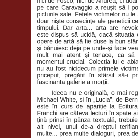
nici de Fosco, nici de Andrea, ci doar
pe care Caravaggio a reușit să-l por
picturile sale. Fețele victimelor nu l
doar niște consecințe ale geneticii c
timpului. Dar arta... arta are nevoi
este dispus să ucidă, dacă situația 
opere de artă să fie duse la bun sfâr
și bănuiesc deja pe unde-și face veacu
mult mai atent și tenace, ca să
momentul crucial. Colecția lui e abia 
nu au fost nicidecum primele victi
priceput, pregătit în sfârșit să-i p
fascinanta galerie a morții.
Ideea nu e originală, o mai reg
Michael White, și în „Lucia”, de Ber
este în curs de apariție la Editu
Franchi are câteva lecturi în spate ș
țină prinși în pânza textuală, trebu
alt nivel, unul de-a dreptul terifi
multe... prea multe dialoguri, prea de