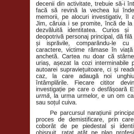
decenii din activitate, trebuie să-i 
facă să revină la vechea lui înde
memorii, pe alocuri investigativ, î
Jim, căruia i se promite, încă de la 
dezvăluită identitatea. Curios și s
deopotrivă personaj principal, dă fi
și isprăvile, comparându-le cu p
caractere, victime rămase în viață 
anchetă. Cartea nu doar că stârneș
uriaș, așezat la cozi interminabile 
autoarei supraviețuitoare, ci și read
caz, la care adaugă noi unghiu
întâmplările. Fiecare cititor d
investigație pe care o desfășoară 
urmă
, la urma urmelor, e un om ca or
sau soțul cuiva.
Pe parcursul narațiunii princi
proces de demistificare, prin ca
coborât de pe piedestal și ident
obișnuit, ratat atât pe plan profes