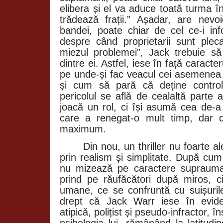
elibera și el va aduce toată turma î
trădează frații.” Așadar, are nev
bandei, poate chiar de cel ce-i i
despre când proprietarii sunt pleca
miezul problemei”, Jack trebuie să
dintre ei. Astfel, iese în față caracter
pe unde-și fac veacul cei asemenea 
și cum să pară că deține control
pericolul se află de cealaltă parte
joacă un rol, ci își asumă cea de-a 
care a renegat-o mult timp, dar 
maximum.
Din nou, un thriller nu foarte a
prin realism și simplitate. După cum
nu mizează pe caractere suprauman
prind pe răufăcători după miros, ci
umane, ce se confruntă cu suișurile 
drept că Jack Warr iese în evide
atipică, polițist și pseudo-infractor, în