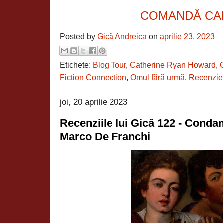
COMANDĂ CA
Posted by
Gică Andreica
on
aprilie 23, 2023
Etichete:
Blog Tour
,
Catherine Ryan Howard
,
Fiction Connection
,
Omul fără urmă
,
Recenzie
joi, 20 aprilie 2023
Recenziile lui Gică 122 - Conda
Marco De Franchi