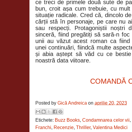
ce treci de primele două sute de pag
bun, croit așa cum trebuie, cu mult
situație radicale. Cred că, dincolo de
cărții stă în personaje, pe care nu 
sau respecți. Protagoniștii noștri
sinceră, fiind pregătiți să sară-n foc
unii au văzut acest roman ca fiind
unei continuări, fiindcă multe aspec
și abia aștept să văd cu ce besti
noastră data viitoare.
COMANDĂ 
Posted by
Gică Andreica
on
aprilie 20, 2023
Etichete:
Buzz Books
,
Condamnarea celor vii
,
Franchi
,
Recenzie
,
Thriller
,
Valentina Medici