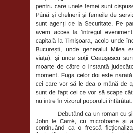
pentru care unele femei sunt dispuse
Până și chelnerii și femeile de serv
sunt agenți de la Securitate. Pe pa
avem acces la întregul eveniment,
capitală la Timișoara, acolo unde înc
București, unde generalul Milea e
viața), și unde soții Ceaușescu sun
moarte de către o instanță judecăto
moment. Fuga celor doi este narată 
cei care vor să le dea o mână de aju
sunt de fapt cei ce vor să scape câ
nu intre în vizorul poporului întărâtat.
Debutând ca un roman cu și de
John le Carré, cu microfoane și ag
continuând ca o frescă ficționaliza