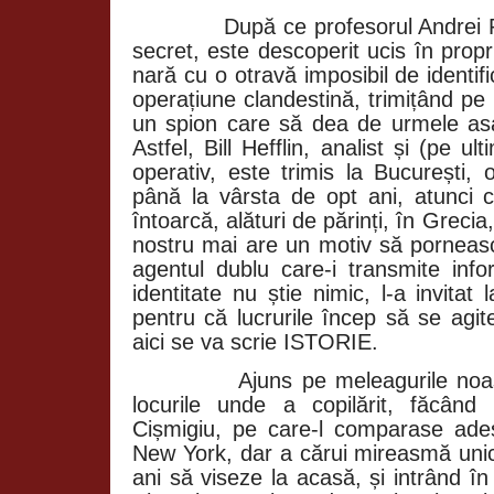
După ce profesorul Andrei P
secret, este descoperit ucis în propri
nară cu o otravă imposibil de identi
operațiune clandestină, trimițând pe
un spion care să dea de urmele asas
Astfel, Bill Hefflin, analist și (pe u
operativ, este trimis la București, 
până la vârsta de opt ani, atunci 
întoarcă, alături de părinți, în Grecia
nostru mai are un motiv să porneasc
agentul dublu care-i transmite info
identitate nu știe nimic, l-a invitat
pentru că lucrurile încep să se agit
aici se va scrie ISTORIE.
Ajuns pe meleagurile noas
locurile unde a copilărit, făcând
Cișmigiu, pe care-l comparase ade
New York, dar a cărui mireasmă unic
ani să viseze la acasă, și intrând î