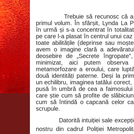
Trebuie să recunosc că a
primul volum. În sfârșit, Lynda La P
în urmă și s-a concentrat în totalita
pe care l-a plasat în centrul unui caz
toate abilitățile (deprinse sau moșt
avem o imagine clară a adevăratul
deosebire de „Secrete îngropate”
minimizat, aici putem observ
metamorfozare a eroului, care lup
două identități paterne. Deși la pr
un echilibru, imaginea tatălui corect
pusă în umbră de cea a faimosului
care știe cum să profite de slăbiciuni
cum să întindă o capcană celor ca el
scrupule.
Datorită intuiției sale excep
nostru din cadrul Poliției Metropol