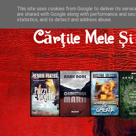
This site uses cookies from Google to deliver its servic
are shared with Google along with performance and secu
statistics, and to detect and address abuse.
Cărțile Mele Ș
Thriller, Science-Fiction, Fantasy, Horror, Cla