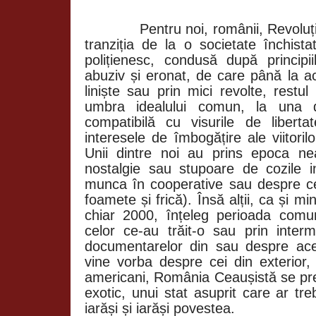
Pentru noi, românii, Revoluț
tranziția de la o societate închista
polițienesc, condusă după principii
abuziv și eronat, de care până la a
liniște sau prin mici revolte, restul
umbra idealului comun, la una de
compatibilă cu visurile de liberta
interesele de îmbogățire ale viitorilor
Unii dintre noi au prins epoca ne
nostalgie sau stupoare de cozile in
munca în cooperative sau despre cei 
foamete și frică). Însă alții, ca și mi
chiar 2000, înțeleg perioada comuni
celor ce-au trăit-o sau prin interme
documentarelor din sau despre ac
vine vorba despre cei din exterior,
americani, România Ceaușistă se pre
exotic, unui stat asuprit care ar tr
iarăși și iarăși povestea.