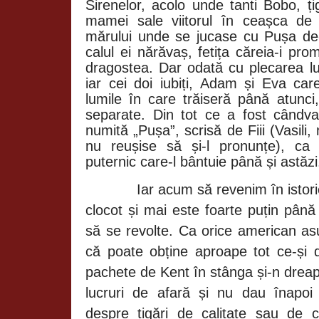
Sirenelor, acolo unde tanti Bobo, țig
mamei sale viitorul în ceașca de 
mărului unde se jucase cu Pușa de-a
calul ei nărăvaș, fetița căreia-i pr
dragostea. Dar odată cu plecarea l
iar cei doi iubiți, Adam și Eva car
lumile în care trăiseră până atunci
separate. Din tot ce a fost cândv
numită „Pușa”, scrisă de Fiii (Vasili
nu reușise să și-l pronunțe), ca
puternic care-l bântuie până și astăzi
Iar acum să revenim în istori
clocot și mai este foarte puțin pân
să se revolte. Ca orice american as
că poate obține aproape tot ce-și 
pachete de Kent în stânga și-n drea
lucruri de afară și nu dau înapoi
despre țigări de calitate sau de 