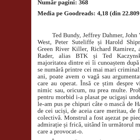
Număr pagini: 368
Media pe Goodreads: 4,18 (din 22.809
Ted Bundy, Jeffrey Dahmer, John
West, Peter Suteliffe și Harold Shi
Green River Killer, Richard Ramirez, a
Rader, alias BTK și Ted Kaczynsk
majoritatea dintre ei îi cunoaștem dup
se numără printre cei mai mari criminali
ani, poate avem o vagă sau argumenta
care au operat. Însă ce știm despre v
nimic sau, oricum, nu prea multe. Prob
pentru morbid i-a plasat pe ucigași und
le-am pus pe chipuri câte o mască de H
de cei uciși, de aceia care meritau, de
colectivă. Monstrul a fost așezat pe pied
admirație și frică, uitând în următorul 
care a provocat-o.