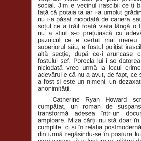
social. Jim e vecinul irascibil ce-ți 
față că potaia ta iar i-a umplut grădi
nu i-a păsat niciodată de cariera sau
soțul ce a trăit toată viața lângă o
nu a știut s-o prețuiască cu adev
paznicul ce e certat mai mereu 
superiorul său, e fostul polițist irasc
altă secție, după ce-i aruncase c
fostului șef. Porecla lui i se datore
niciodată vreo urmă la locul crime
adevărul e că nu a avut, de fapt, ce s
a fost și este un nimeni, un dezaxat
anonimității.
Catherine Ryan Howard scri
cumpătat, un roman de suspans
transformă adesea într-un docum
amploare. Miza cărții nu stă doar în
cumplite, ci și în relația postmodernă 
din urmă regăsindu-se în postura lui
care ajunge să-și lectureze, alături d