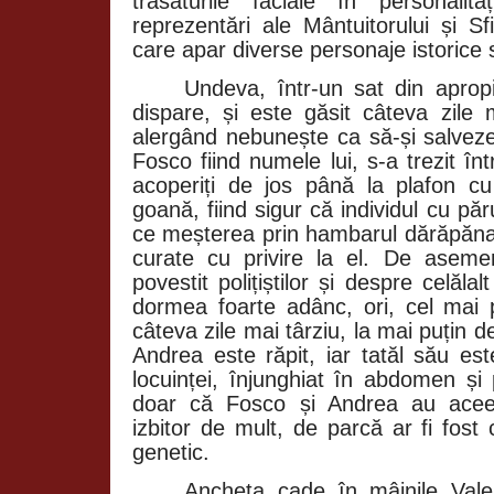
trăsăturile faciale în personalit
reprezentări ale Mântuitorului și Sf
care apar diverse personaje istorice 
Undeva, într-un sat din aprop
dispare, și este găsit câteva zile 
alergând nebunește ca să-și salveze
Fosco fiind numele lui, s-a trezit în
acoperiți de jos până la plafon cu 
goană, fiind sigur că individul cu păr
ce meșterea prin hambarul dărăpănat
curate cu privire la el. De aseme
povestit polițiștilor și despre celăla
dormea foarte adânc, ori, cel mai p
câteva zile mai târziu, la mai puțin d
Andrea este răpit, iar tatăl său es
locuinței, înjunghiat în abdomen și
doar că Fosco și Andrea au acee
izbitor de mult, de parcă ar fi fost c
genetic.
Ancheta cade în mâinile Valent