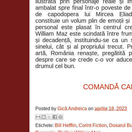
ilustrată prin personaje reale și i
ambalat spre final într-o poveste d
de capodopera lui Mircea Eliade
constituie un volum plin de emoții și
personal este plasat în centrul cre
William Maz este scindată între frum
și decadență, instituindu-se ca un s
sinelui, cât și al propriului trecut. P
artă, România renaște, pregătită pe
despre care se crede c-o vor aduce,
drumul cel bun.
COMANDĂ CA
Posted by
Gică Andreica
on
aprilie 18, 2023
Etichete:
Bill Hefflin
,
Corint Fiction
,
Dosarul Bu