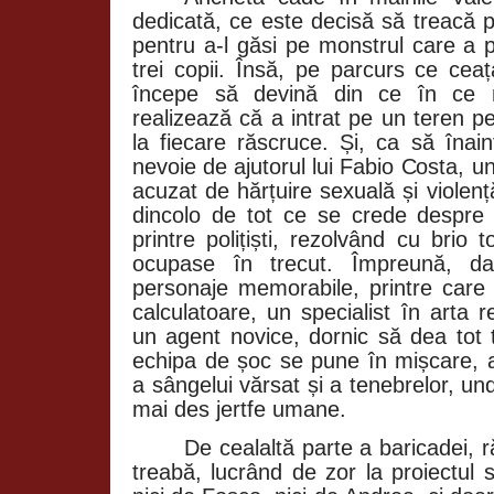
dedicată, ce este decisă să treacă p
pentru a-l găsi pe monstrul care a p
trei copii. Însă, pe parcurs ce cea
începe să devină din ce în ce ma
realizează că a intrat pe un teren pe
la fiecare răscruce. Și, ca să înain
nevoie de ajutorul lui Fabio Costa, un
acuzat de hărțuire sexuală și violen
dincolo de tot ce se crede despre
printre polițiști, rezolvând cu brio
ocupase în trecut. Împreună, da
personaje memorabile, printre car
calculatoare, un specialist în arta 
un agent novice, dornic să dea tot 
echipa de șoc se pune în mișcare, 
a sângelui vărsat și a tenebrelor, und
mai des jertfe umane.
De cealaltă parte a baricadei, răp
treabă, lucrând de zor la proiectul