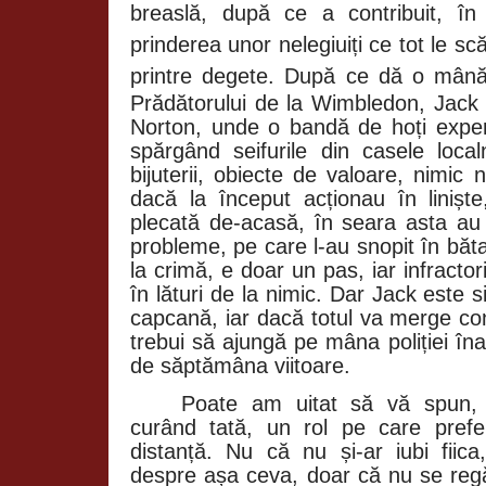
breaslă, după ce a contribuit, în
prinderea unor nelegiuiți ce tot le sc
printre degete. După ce dă o mână
Prădătorului de la
Wimbledon, Jack e
Norton, unde o bandă de hoți experi
spărgând seifurile din casele local
bijuterii, obiecte de valoare, nimic n
dacă la început acționau în liniș
plecată de-acasă, în seara asta au 
probleme, pe care l-au snopit în băta
la crimă, e doar un pas, iar infractor
în lături de la nimic. Dar Jack este s
capcană, iar dacă totul va merge con
trebui să ajungă pe mâna poliției în
de săptămâna viitoare.
Poate am uitat să vă spun,
curând tată, un rol pe care pref
distanță. Nu că nu și-ar iubi fii
despre așa ceva, doar că nu se regă