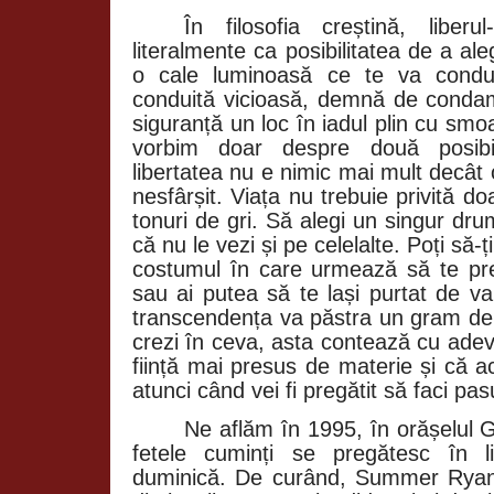
În filosofia creștină, liberu
literalmente ca posibilitatea de a ale
o cale luminoasă ce te va condu
conduită vicioasă, demnă de condam
siguranță un loc în iadul plin cu smoa
vorbim doar despre două posibil
libertatea nu e nimic mai mult decât 
nesfârșit. Viața nu trebuie privită doa
tonuri de gri. Să alegi un singur dr
că nu le vezi și pe celelalte. Poți să-
costumul în care urmează să te pre
sau ai putea să te lași purtat de va
transcendența va păstra un gram de i
crezi în ceva, asta contează cu adev
ființă mai presus de materie și că a
atunci când vei fi pregătit să faci pa
Ne aflăm în 1995, în orășelul 
fetele cuminți se pregătesc în l
duminică. De curând, Summer Ryan 