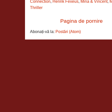
Connection
,
Henrik Fexeus
,
Mina & Vincent
,
M
Thriller
Pagina de pornire
Abonați-vă la:
Postări (Atom)