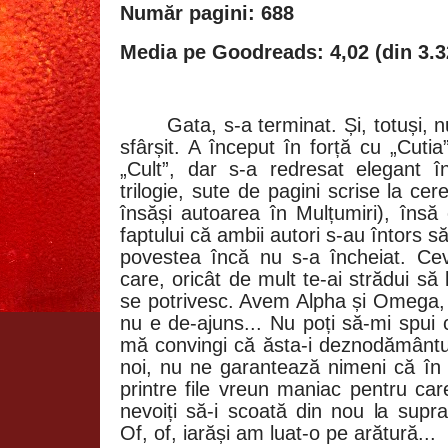
Număr pagini: 688
Media pe Goodreads: 4,02 (din 3.3
Gata, s-a terminat. Și, totuși, 
sfârșit. A început în forță cu „Cuti
„Cult”, dar s-a redresat elegant î
trilogie, sute de pagini scrise la c
însăși autoarea în Mulțumiri), însă
faptului că ambii autori s-au întors s
povestea încă nu s-a încheiat. Ceva
care, oricât de mult te-ai strădui să 
se potrivesc. Avem Alpha și Omega, î
nu e de-ajuns... Nu poți să-mi spui c
mă convingi că ăsta-i deznodământul
noi, nu ne garantează nimeni că în v
printre file vreun maniac pentru car
nevoiți să-i scoată din nou la supr
Of, of, iarăși am luat-o pe arătură...