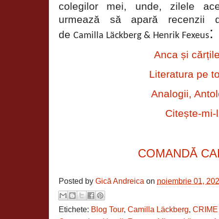
colegilor mei, unde, zilele a
urmează să apară recenzii d
:
de
Camilla Läckberg & Henrik Fexeus
Anca și cărțil
Literatura pe t
Analogii, Antol
Citește-mi-l
COMANDĂ CA
Posted by
Gică Andreica
on
noiembrie 01, 20
Etichete:
Blog Tour
,
Camilla Läckberg
,
CRIME