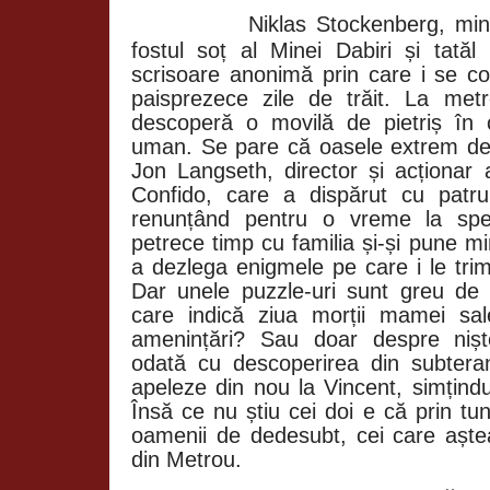
Niklas
Stockenberg, minis
fostul soț al Minei Dabiri și tatăl
scrisoare anonimă prin care i se 
paisprezece zile de trăit. La metro
descoperă o movilă de pietriș în 
uman. Se pare că oasele extrem de b
Jon Langseth, director și acționar a
Confido, care a dispărut cu patru
renunțând pentru o vreme la spec
petrece timp cu familia și-și pune mi
a dezlega enigmele pe care i le trimi
Dar unele puzzle-uri sunt greu de r
care indică ziua morții mamei sa
amenințări? Sau doar despre nișt
odată cu descoperirea din subtera
apeleze din nou la Vincent, simțindu
Însă ce nu știu cei doi e că prin tu
oamenii de dedesubt, cei care aște
din Metrou.