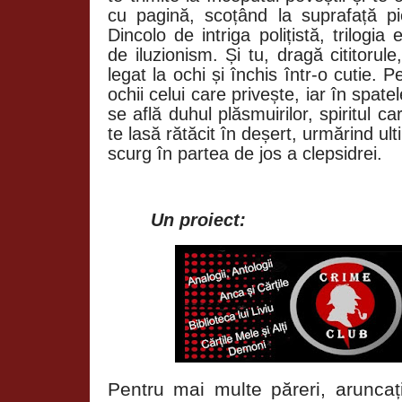
cu pagină, scoțând la suprafață pi
Dincolo de intriga polițistă, trilog
de iluzionism. Și tu, dragă cititorule,
legat la ochi și închis într-o cutie. 
ochii celui care privește, iar în spat
se află duhul plăsmuirilor, spiritul ca
te lasă rătăcit în deșert, urmărind ult
scurg în partea de jos a clepsidrei.
Un proiect:
Pentru mai multe păreri, aruncați