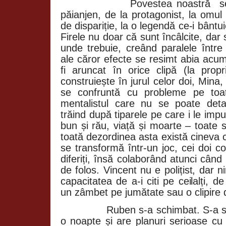
Povestea noastră
s
păianjen, de la protagonist, la omu
de dispariție, la o legendă ce-i bântui
Firele nu doar că sunt încâlcite, dar 
unde trebuie, creând paralele între
ale căror efecte se resimt abia acum
fi aruncat în orice clipă (la prop
construiește în jurul celor doi, Mina,
se confruntă cu probleme pe toate
mentalistul care nu se poate det
trăind după tiparele pe care i le impu
bun și rău, viață și moarte – toate 
toată dezordinea asta există cineva 
se transformă într-un joc, cei doi c
diferiți, însă colaborând atunci când 
de folos. Vincent nu e polițist, dar 
capacitatea de a-i citi pe ceilalți,
un zâmbet pe jumătate sau o clipire d
Ruben s-a schimbat. S-a s
o noapte și are planuri serioase cu