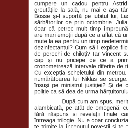
cumpere un cadou pentru Astri
greutățile la sală, nu mai e așa tân
Bosse și-l suportă pe iubitul lui, L
sărbătorilor de prin octombrie. Juli
doar că petrec mult timp împreună
are mari emoții după ce a aflat că 
mute la ea pentru un timp nedetermi
dezinfectantul? Cum să-i explice fii
de perechi de chiloți? Iar Vincent s
cap și nu pricepe de ce a primi
cronometrează intervale diferite de ti
Cu excepția scheletului din metrou.
numărătoarea lui Niklas se scurge
însuși pe ministrul justiției? Și de
poliție ca să dea de urma hărțuitorulu
După cum am spus, merit
alambicată, pe atât de omogenă, cu
fără răspuns și revelații finale c
întreaga trilogie. Nu e doar concluzia
te trimite la începutul poveștii și te