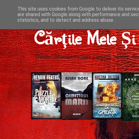
This site uses cookies from Google to deliver its servic
are shared with Google along with performance and secu
statistics, and to detect and address abuse.
Cărțile Mele Ș
Thriller, Science-Fiction, Fantasy, Horror, Cla