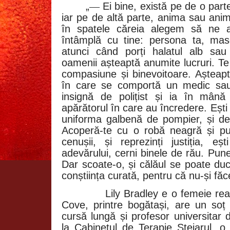
„
—
Ei bine, există pe de o par
iar pe de altă parte, anima sau an
în spatele căreia alegem să ne
întâmplă cu tine: persona ta, ma
atunci când porți halatul alb sau
oamenii așteaptă anumite lucruri. Te
compasiune și binevoitoare. Așteapt
în care se comportă un medic sau
insignă de polițist și ia în mână
apărătorul în care au încredere. Ești
uniforma galbenă de pompier, și dev
Acoperă-te cu o robă neagră și pu
cenușii, și reprezinți justiția, eș
adevărului, cerni binele de rău. Pune-
Dar scoate-o, și călăul se poate duc
conștiința curată, pentru că nu-și fă
Lily Bradley e o femeie rea
Cove, printre bogătași, are un soț 
cursă lungă și profesor universitar 
la Cabinetul de Terapie Stejarul, 