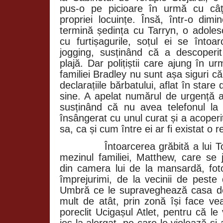
pus-o pe picioare în urmă cu câț
propriei locuințe. Însă, într-o di
termină ședința cu Tarryn, o adole
cu furtișagurile, soțul ei se înto
jogging, susținând că a descoperi
plajă. Dar polițiștii care ajung în u
familiei Bradley nu sunt așa siguri c
declarațiile bărbatului, aflat în stare
sine. A apelat numărul de urgență 
susținând că nu avea telefonul la e
însângerat cu unul curat și a acoper
sa, ca și cum între ei ar fi existat o r
Întoarcerea grăbită a lui 
mezinul familiei, Matthew, care se 
din camera lui de la mansardă, foto
împrejurimi, de la vecinii de pest
Umbră ce le supraveghează casa d
mult de atât, prin zonă își face vea
poreclit Ucigașul Atlet, pentru că l