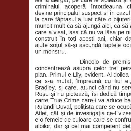
ies la alergat, pe care le violează și
criminalul acoperă întotdeauna ch
devine principalul suspect și în cazul
la care făptașul a luat câte o bijuter
muncit mult ca să ajungă aici, ca să a
care a visat, așa că nu va lăsa pe n
construit în toți acești ani, chiar
ajute soțul să-și ascundă faptele od
un monstru.
Dincolo de premisa
concentrează asupra celor trei per
plan. Primul e Lily, evident. Al doile
ce s-a mutat, împreună cu fiul ei,
Bradley, și care, atunci când nu ser
Roșu și nu pictează, își dedică timpu
carte True Crime care-i va aduce bani
Rulandi
Duval, polițista care se ocup
Atlet, cât și de investigația ce-l v
e o femeie de culoare care se confrun
albilor, dar și cel mai competent de