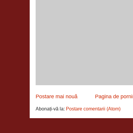
Postare mai nouă
Pagina de porni
Abonați-vă la:
Postare comentarii (Atom)