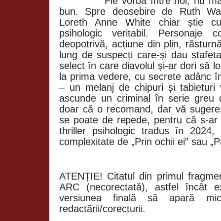
Fie vorba între noi, nu m
bun. Spre deosebire de Ruth Wa
Loreth Anne White chiar știe cu
psihologic veritabil. Personaje c
deopotrivă, acțiune din plin, răsturnă
lung de suspecți care-și dau ștafeta 
select în care diavolul și-ar dori să l
la prima vedere, cu secrete adânc în
– un melanj de chipuri și tabieturi 
ascunde un criminal în serie greu d
doar că o recomand, dar vă sugere
se poate de repede, pentru că s-ar 
thriller psihologic tradus în 2024,
complexitate de „Prin ochii ei” sau „P
ATENȚIE! Citatul din primul fragmen
ARC (necorectată), astfel încât ex
versiunea finală să apară mic
redactării/corecturii.