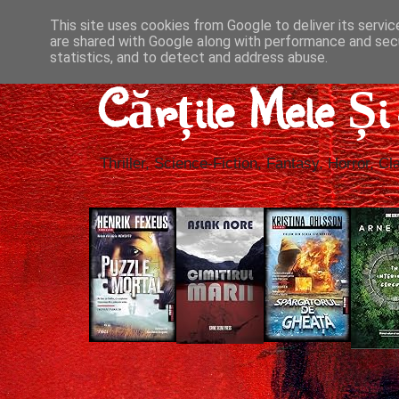
This site uses cookies from Google to deliver its servic
are shared with Google along with performance and secu
statistics, and to detect and address abuse.
Cărțile Mele Ș
Thriller, Science-Fiction, Fantasy, Horror, Cla