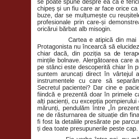
se poate spune despre ea că e ferici
chipeș și un fiu care ar face orice 
buze, dar se mulțumește cu reușitel
profesionale prin care-și demonstr
oricărui bărbat alb misogin.
Cartea e atipică din mai
Protagonista nu încearcă să elucidez
chiar dacă, din poziția sa de terap
mințile bolnave. Alergătoarea care 
pe stânci este descoperită chiar în pr
suntem aruncați direct în vârtejul a
instrumentele cu care să separăm
Secretul pacientei? Dar cine e paci
fiindcă e prezentă doar în primele ca
alți pacienți, cu excepția pompierului 
mărunți, pendulăm între „În prezent”
ne de răsturnarea de situație din fina
fi fost la detaliile presărate pe parcu
ți dea toate presupunerile peste cap.