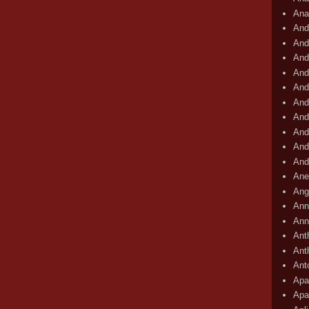
Ana
And
And
And
And
And
And
And
And
And
And
Ane
Ang
Ann
Ann
Ant
Ant
Ant
Apar
Apa