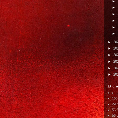
►
►
►
►
►
►
►
20
►
20
►
20
►
20
►
20
►
20
Etich
\
199
29 
56 
56 d