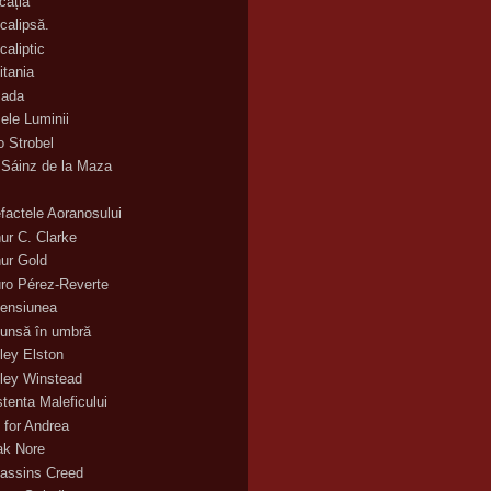
cația
calipsă.
caliptic
itania
ada
ele Luminii
o Strobel
 Sáinz de la Maza
efactele Aoranosului
hur C. Clarke
hur Gold
uro Pérez-Reverte
ensiunea
unsă în umbră
ley Elston
ley Winstead
stenta Maleficului
 for Andrea
ak Nore
assins Creed