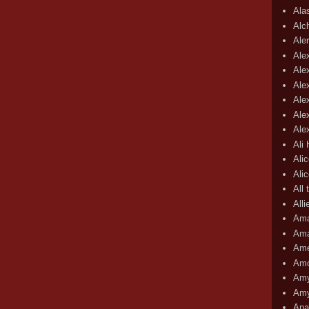
Ala
Alc
Aler
Ale
Ale
Ale
Ale
Ale
Ale
Ali
Ali
Ali
All 
All
Ama
Ama
Ame
Amo
Amy
Amy
Ana