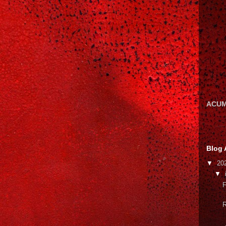
ACUM
Blog 
▼
20
▼
F
R