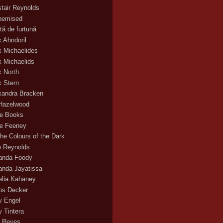
stair Reynolds
hemised
tă de furtună
x Ahndoril
x Michaelides
x Michaelids
x North
x Stern
xandra Bracken
 Hazelwood
ce Books
ce Feeney
the Colours of the Dark
ie Reynolds
nda Foody
nda Jayatissa
lia Kahaney
s Decker
 Engel
 Tintera
 Reyes