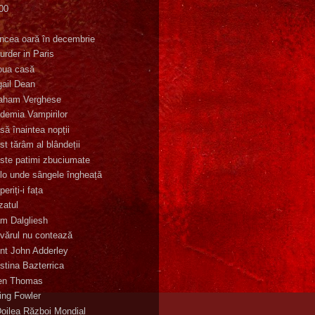
00
K
incea oară în decembrie
urder in Paris
oua casă
gail Dean
aham Verghese
demia Vampirilor
să înaintea nopții
st tărâm al blândeții
ste patimi zbuciumate
lo unde sângele îngheață
eriți-i fața
zatul
m Dalgliesh
vărul nu contează
nt John Adderley
stina Bazterrica
en Thomas
ling Fowler
Doilea Război Mondial