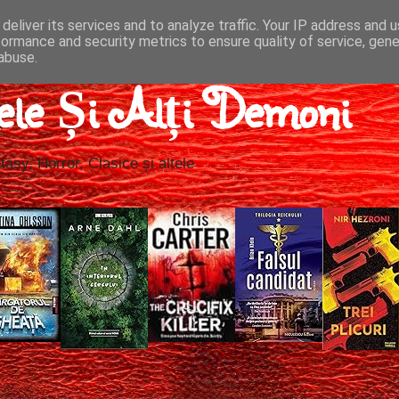
deliver its services and to analyze traffic. Your IP address and 
formance and security metrics to ensure quality of service, gen
abuse.
ele Și Alți Demoni
tasy, Horror, Clasice și altele