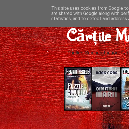
This site uses cookies from Google to 
are shared with Google along with per
statistics, and to detect and address 
Cărțile M
Thriller, Science-Fiction, Fan