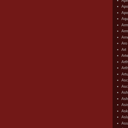
Apli
Apo
Apo
Aqu
Arm
Arm
Arn
Aro
Art
Art
Art
Art
Art
Asc
Asc
Ash
Ash
Asi
Ask
Asl
Ass