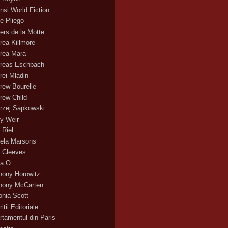
nsi World Fiction
e Pliego
ers de la Motte
rea Killmore
rea Mara
reas Eschbach
rei Mladin
rew Bourelle
rew Child
rzej Sapkowski
y Weir
 Riel
ela Marsons
 Cleeves
a O
hony Horowitz
hony McCarten
onia Scott
iții Editoriale
rtamentul din Paris