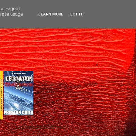
user-agent
erate usage
LEARN MORE
GOT IT
Gică Andreica's favorite books »