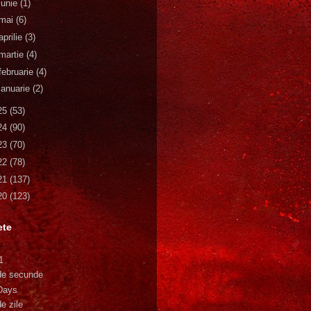
iunie
(1)
mai
(6)
aprilie
(3)
martie
(4)
februarie
(4)
ianuarie
(2)
25
(53)
24
(90)
23
(70)
22
(78)
21
(137)
20
(123)
ete
1
de secunde
Days
e zile