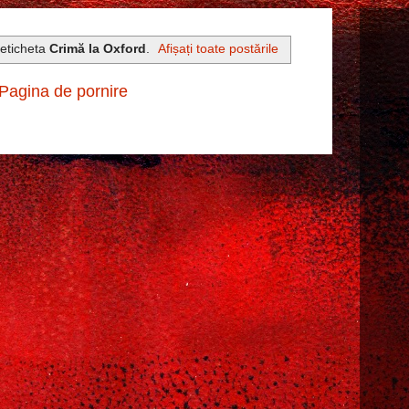
 eticheta
Crimă la Oxford
.
Afișați toate postările
Pagina de pornire