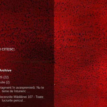
 CITESC:
Gică Andreica's favorite books »
Archive
26
(22)
iulie
(2)
ragment în avanpremieră: Nu te
teme de întuneric ...
ecenziile Mădălinei 107 - Toate
lucrurile pericul...