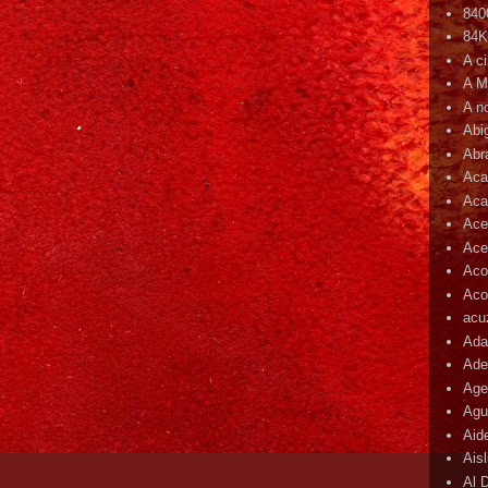
840
84
A c
A M
A n
Abi
Abr
Aca
Aca
Ace
Ace
Aco
Acop
acu
Ada
Ade
Age
Agu
Aid
Ais
Al 