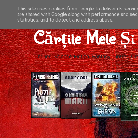
This site uses cookies from Google to deliver its servic
are shared with Google along with performance and secu
statistics, and to detect and address abuse.
Cărțile Mele Ș
Thriller, Science-Fiction, Fantasy, Horror, Cla