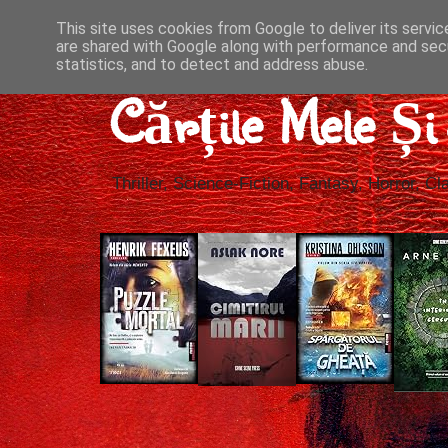
This site uses cookies from Google to deliver its servic
are shared with Google along with performance and secu
statistics, and to detect and address abuse.
Cărțile Mele Ș
Thriller, Science-Fiction, Fantasy, Horror, Cla