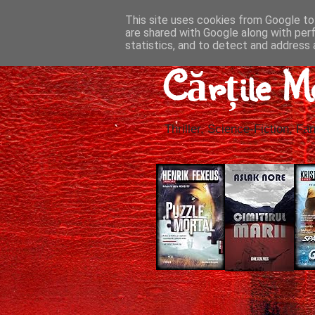
This site uses cookies from Google to 
are shared with Google along with per
statistics, and to detect and address 
Cărțile M
Thriller, Science-Fiction, Fan