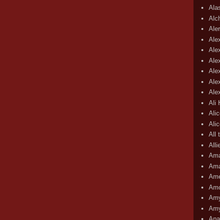
Ala
Alc
Aler
Ale
Ale
Ale
Ale
Ale
Ale
Ali
Ali
Ali
All 
All
Ama
Ama
Ame
Amo
Amy
Amy
Ana