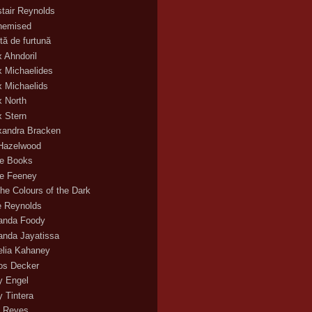
stair Reynolds
hemised
tă de furtună
x Ahndoril
x Michaelides
x Michaelids
x North
x Stern
xandra Bracken
 Hazelwood
ce Books
ce Feeney
the Colours of the Dark
ie Reynolds
nda Foody
nda Jayatissa
lia Kahaney
s Decker
 Engel
 Tintera
 Reyes