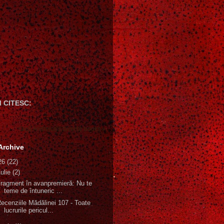
 CITESC:
Gică Andreica's favorite books »
Archive
26
(22)
iulie
(2)
ragment în avanpremieră: Nu te
teme de întuneric ...
ecenziile Mădălinei 107 - Toate
lucrurile pericul...