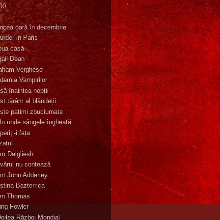
00
K
incea oară în decembrie
urder in Paris
oua casă
gail Dean
aham Verghese
demia Vampirilor
să înaintea nopții
st tărâm al blândeții
ste patimi zbuciumate
lo unde sângele îngheață
eriți-i fața
zatul
m Dalgliesh
vărul nu contează
nt John Adderley
stina Bazterrica
en Thomas
ling Fowler
Doilea Război Mondial