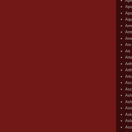
Apli
Apo
Apo
Aqu
Arm
Arm
Arn
Aro
Art
Art
Art
Art
Art
Asc
Asc
Ash
Ash
Asi
Ask
Asl
Ass