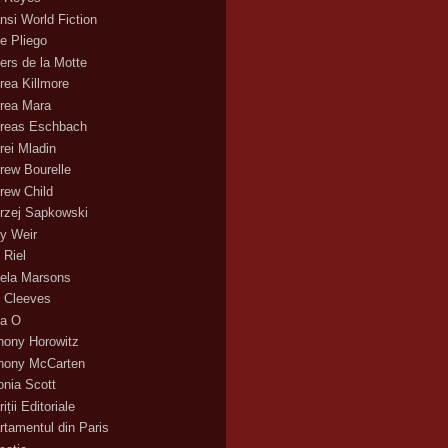
nsi World Fiction
e Pliego
ers de la Motte
rea Killmore
rea Mara
reas Eschbach
rei Mladin
rew Bourelle
rew Child
rzej Sapkowski
y Weir
 Riel
ela Marsons
 Cleeves
a O
hony Horowitz
hony McCarten
onia Scott
iții Editoriale
rtamentul din Paris