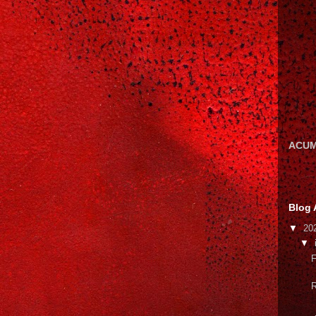
ACUM
Blog 
▼
20
▼
F
R