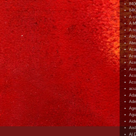
840
84
A c
A M
A n
Abi
Abr
Aca
Aca
Ace
Ace
Aco
Acop
acu
Ada
Ade
Age
Agu
Aid
Ais
Al 