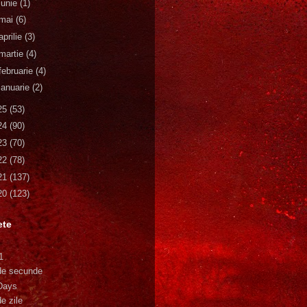
iunie
(1)
mai
(6)
aprilie
(3)
martie
(4)
februarie
(4)
ianuarie
(2)
25
(53)
24
(90)
23
(70)
22
(78)
21
(137)
20
(123)
ete
1
de secunde
Days
e zile