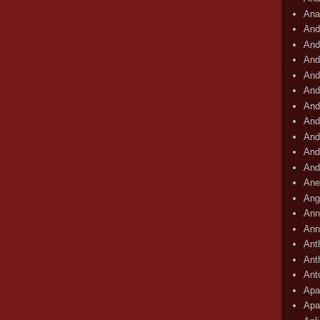
Ana
And
And
And
And
And
And
And
And
And
And
Ane
Ang
Ann
Ann
Ant
Ant
Ant
Apar
Apa