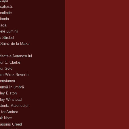
cația
calipsă.
caliptic
itania
ada
ele Luminii
o Strobel
 Sáinz de la Maza
efactele Aoranosului
hur C. Clarke
hur Gold
uro Pérez-Reverte
ensiunea
unsă în umbră
ley Elston
ley Winstead
stenta Maleficului
 for Andrea
ak Nore
assins Creed