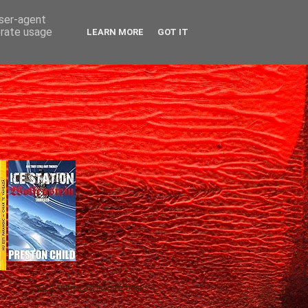
user-agent
erate usage
LEARN MORE
GOT IT
Gică Andreica's favorite books »