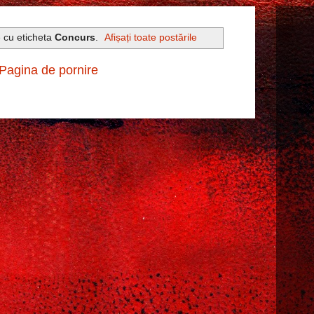
e cu eticheta
Concurs
.
Afișați toate postările
Pagina de pornire