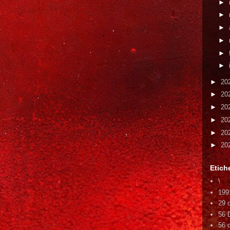
►
►
►
►
►
►
►
20
►
20
►
20
►
20
►
20
►
20
Etich
\
199
29 
56 
56 d