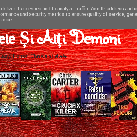
deliver its services and to analyze traffic. Your IP address and 
formance and security metrics to ensure quality of service, gen
abuse.
ele Și Alți Demoni
tasy, Horror, Clasice și altele