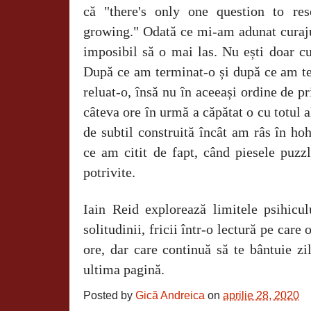
că "there's only one question to re
growing." Odată ce mi-am adunat curajul
imposibil să o mai las. Nu ești doar curi
După ce am terminat-o și după ce am te
reluat-o, însă nu în aceeași ordine de p
câteva ore în urmă a căpătat o cu totul a
de subtil construită încât am râs în h
ce am citit de fapt, când piesele puzzl
potrivite.
Iain Reid explorează limitele psihicul
solitudinii, fricii într-o lectură pe care
ore, dar care continuă să te bântuie zi
ultima pagină.
Posted by
Gică Andreica
on
aprilie 28, 2020