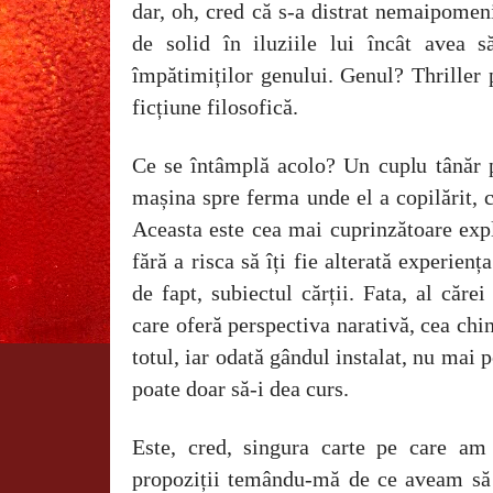
dar, oh, cred că s-a distrat nemaipomen
de solid în iluziile lui încât avea s
împătimiților genului. Genul? Thriller 
ficțiune filosofică.
Ce se întâmplă acolo? Un cuplu tânăr p
mașina spre ferma unde el a copilărit, c
Aceasta este cea mai cuprinzătoare expl
fără a risca să îți fie alterată experienț
de fapt, subiectul cărții. Fata, al căr
care oferă perspectiva narativă, cea chi
totul, iar odată gândul instalat, nu mai p
poate doar să-i dea curs.
Este, cred, singura carte pe care am
propoziții temându-mă de ce aveam să 