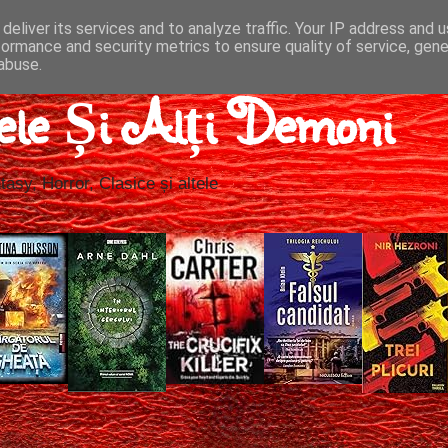
deliver its services and to analyze traffic. Your IP address and 
formance and security metrics to ensure quality of service, gen
abuse.
ele Și Alți Demoni
tasy, Horror, Clasice și altele