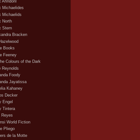
x Ahndoril
x Michaelides
x Michaelids
x North
x Stern
xandra Bracken
 Hazelwood
ce Books
ce Feeney
the Colours of the Dark
ie Reynolds
nda Foody
nda Jayatissa
lia Kahaney
s Decker
 Engel
 Tintera
 Reyes
nsi World Fiction
e Pliego
ers de la Motte