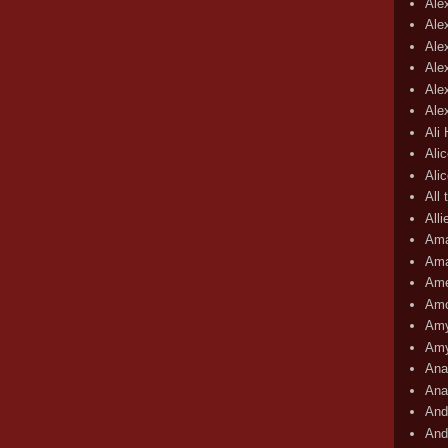
Ale
Ale
Ale
Ale
Ale
Ale
Ali
Ali
Ali
All 
All
Ama
Ama
Ame
Amo
Amy
Amy
Ana
Ana
And
And