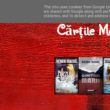
This site uses cookies from Google to 
are shared with Google along with per
statistics, and to detect and address 
Cărțile M
Thriller, Science-Fiction, Fan