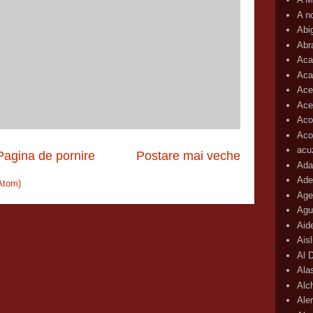
A n
Abi
Abr
Aca
Aca
Ace
Ace
Aco
Acop
acu
Pagina de pornire
Postare mai veche
Ada
Ade
Atom)
Age
Agu
Aid
Ais
Al 
Ala
Alc
Aler