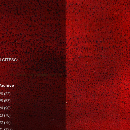
 CITESC:
Gică Andreica's favorite books »
Archive
26
(22)
25
(53)
24
(90)
23
(70)
22
(78)
21
(137)