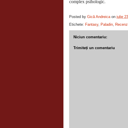
complex psihologic.
Posted by
Gică Andreica
on
iulie 2
Etichete:
Fantasy
,
Paladin
,
Recenzi
Niciun comentariu:
Trimiteți un comentariu