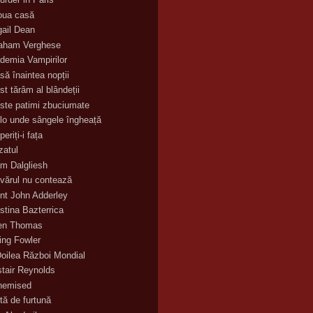
oua casă
gail Dean
aham Verghese
demia Vampirilor
să înaintea nopții
st tărâm al blândeții
ste patimi zbuciumate
lo unde sângele îngheață
eriți-i fața
zatul
m Dalgliesh
vărul nu contează
nt John Adderley
stina Bazterrica
en Thomas
ling Fowler
Doilea Război Mondial
stair Reynolds
hemised
tă de furtună