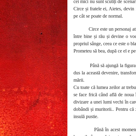
cei mici nu sunt scutiți de scenar
Circe și fratele ei, Aietes, devin
pe cât se poate de normal.
Circe este un personaj at
între bine și rău și devine o vo
propriul sânge, ceea ce este o bla
Prometeu să bea, după ce el e ped
Până să ajungă la figura
dus la această devenire, transfo
mării.
Cu toate că lumea zeilor ar trebui
se face frică când află de noua î
divizare a unei lumi vechi în car
dobândi și muritorii.. Pentru că z
insulă pustie.
Până în acest moment