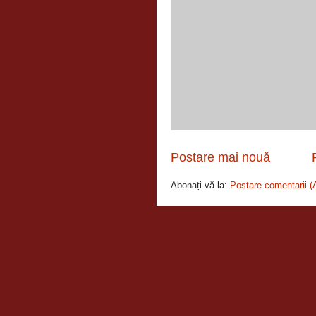
Postare mai nouă
Abonați-vă la:
Postare comentarii (