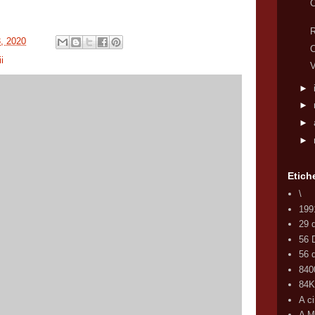
C
R
3, 2020
C
i
V
►
►
►
►
Etich
\
199
29 
56 
56 d
840
84
A c
A M