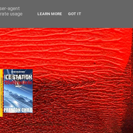
user-agent
erate usage
LEARN MORE
GOT IT
Gică Andreica's favorite books »