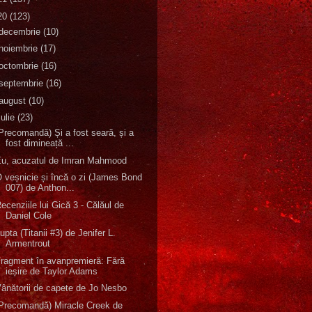
20
(123)
decembrie
(10)
noiembrie
(17)
octombrie
(16)
septembrie
(16)
august
(10)
iulie
(23)
Precomandă) Și a fost seară, și a
fost dimineață ...
Eu, acuzatul de Imran Mahmood
 veșnicie și încă o zi (James Bond
007) de Anthon...
ecenziile lui Gică 3 - Călăul de
Daniel Cole
upta (Titanii #3) de Jenifer L.
Armentrout
ragment în avanpremieră: Fără
ieșire de Taylor Adams
ânătorii de capete de Jo Nesbo
Precomandă) Miracle Creek de