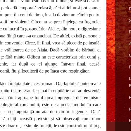
am aiurea. Mitul este lăsat în fundal, și este scoasă în
perioadă temporală zeiască, căci altfel nu-i pot spune,
R
 nu prea țin cont de timp, insula devine un cămin pentru
S
oții lor violenți. Circe nu se prea înțelege cu fugarele,
e cu lucrul în gospodărie. Aici e, din nou, o digresiune
R
ua ființă care s-a emancipat. De altfel, există personaje
in convenție, Circe, în final, vrea să plece de pe insulă,
A
ne vrăjitoarea de pe Aiaia. Dacă vorbim de bărbați, ei
C
nțe fără minte. Odiseu nu este caracterizat prin curaj și
tenie, iar după ce el ajunge, într-un final, acasă,
P
tă, fiu și locuitorii de pe Itaca este respingător.
D
ăcut în totalitate acest roman. Da, faptul că autoarea te
B
 mituri care te-au fascinat în copilărie sau adolescență,
s-a părut aproape totul prea impregnat de feminism.
R
eologic al romanului, este de apreciat modul în care
R
naj cu o importanță nu atât de mare în legende.
Dacă
ită să citiți această poveste și să observați cum unor
P
eze doar niște simple funcții, le este construit un întreg