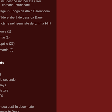
inci destine întunecate (Trei
coroane întunecate ...
ege în Congo de Alain Berenboom
ădere liberă de Jessica Barry
ictime neînsemnate de Emma Flint
iunie
(1)
mai
(1)
aprilie
(27)
martie
(2)
ete
1
de secunde
Days
e zile
00
K
incea oară în decembrie
urder in Paris