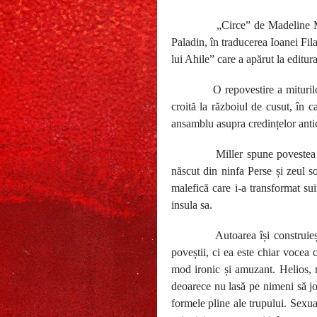
„Circe” de Madeline M
Paladin, în traducerea Ioanei Fil
lui Ahile” care a apărut la editur
O repovestire a mituril
croită la războiul de cusut, în c
ansamblu asupra credințelor anti
Miller spune povestea 
născut din ninfa Perse și zeul s
malefică care i-a transformat sui
insula sa.
Autoarea își construieș
poveștii, ci ea este chiar vocea c
mod ironic și amuzant. Helios, 
deoarece nu lasă pe nimeni să jo
formele pline ale trupului. Sexual