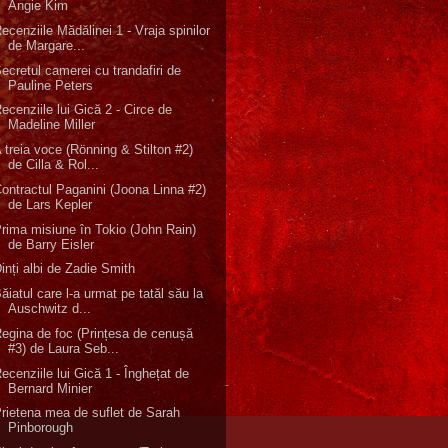
Angie Kim
ecenziile Mădălinei 1 - Vraja spinilor
de Margare...
ecretul camerei cu trandafiri de
Pauline Peters
ecenziile lui Gică 2 - Circe de
Madeline Miller
 treia voce (Rönning & Stilton #2)
de Cilla & Rol...
ontractul Paganini (Joona Linna #2)
de Lars Kepler
rima misiune în Tokio (John Rain)
de Barry Eisler
inți albi de Zadie Smith
ăiatul care l-a urmat pe tatăl său la
Auschwitz d...
egina de foc (Prințesa de cenușă
#3) de Laura Seb...
ecenziile lui Gică 1 - Înghețat de
Bernard Minier
rietena mea de suflet de Sarah
Pinborough