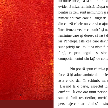
lucrurile încep să ia o turnură c
evidență miza feministă. După o 
pentru că zeii sunt nemuritori și
ninfele abuzate care au fugit de s
din cauză că ele nu vor să o ajut
între femeia veche canonică și no
feminine care își doresc să iasă d
iar Penelopa este cea care devi
sunt priviți mai mult ca niște fii
forță, ci prin orgoliu și șire
comportamentul său față de consoar
Nu pot să spun că mi-a pl
face să îți aduci aminte de unele
asta e ok, dar, în schimb, mi 
Lăsând la o parte, aspectul id
cuvântul îi este dat unui perso
sunteți fanii rescrierilor, mer
personaje care ar trebui să ilustr