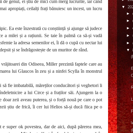
ii de genul, ei știu de mici cum merg lucrurile, iar când
▼
20
 mai apropiați, ceilalți frați bănuiesc un incest, un lucru
►
►
ipic. Ea este înzestrată cu conștiință și ajunge să judece
►
ce a milei și a rațiunii. Se taie în palmă ca să-și vadă
►
sfemie la adresa semenilor ei, îi dă o cupă cu nectar lui
►
epsit și se îndrăgostește de un muritor de rând.
▼
(
 vrăjitoarei din Odiseea, Miller prezintă faptele care au
rmarea lui Glaucos în zeu și a ninfei Scylla în monstrul
O
 să fie imbatabilă, măreților conducători și veghetori li
R
ndeletnicire a lui Circe și a fraților săi. Ajungem la o
L
e doar zeii aveau puterea, și o forță nouă pe care o pot
eii știu de frică, îi cer lui Helios să-și ducă fiica pe o
F
V
 e super ok povestea, dar de aici, după părerea mea,
(