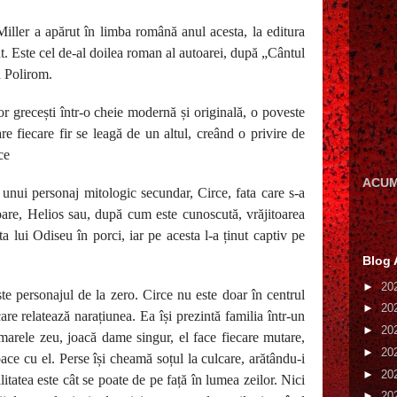
iller a apărut în limba română anul acesta, la editura
at. Este cel de-al doilea roman al autoarei, după „Cântul
a Polirom.
or grecești într-o cheie modernă și originală, o poveste
are fiecare fir se leagă de un altul, creând o privire de
ce
ACUM
unui personaj mitologic secundar, Circe, fata care s-a
oare, Helios sau, după cum este cunoscută, vrăjitoarea
ta lui Odiseu în porci, iar pe acesta l-a ținut captiv pe
Blog 
►
20
te personajul de la zero. Circe nu este doar în centrul
►
20
are relatează narațiunea. Ea își prezintă familia într-un
►
20
marele zeu, joacă dame singur, el face fiecare mutare,
►
20
ace cu el. Perse își cheamă soțul la culcare, arătându-i
►
20
itatea este cât se poate de pe față în lumea zeilor. Nici
►
20