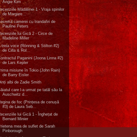
Angie Kim
ecenziile Mădălinei 1 - Vraja spinilor
de Margare...
ecretul camerei cu trandafiri de
Pauline Peters
ecenziile lui Gică 2 - Circe de
Madeline Miller
 treia voce (Rönning & Stilton #2)
de Cilla & Rol...
ontractul Paganini (Joona Linna #2)
de Lars Kepler
rima misiune în Tokio (John Rain)
de Barry Eisler
inți albi de Zadie Smith
ăiatul care l-a urmat pe tatăl său la
Auschwitz d...
egina de foc (Prințesa de cenușă
#3) de Laura Seb...
ecenziile lui Gică 1 - Înghețat de
Bernard Minier
rietena mea de suflet de Sarah
Pinborough