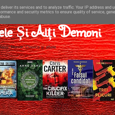
deliver its services and to analyze traffic. Your IP address and 
formance and security metrics to ensure quality of service, gen
abuse.
ele Și Alți Demoni
tasy, Horror, Clasice și altele