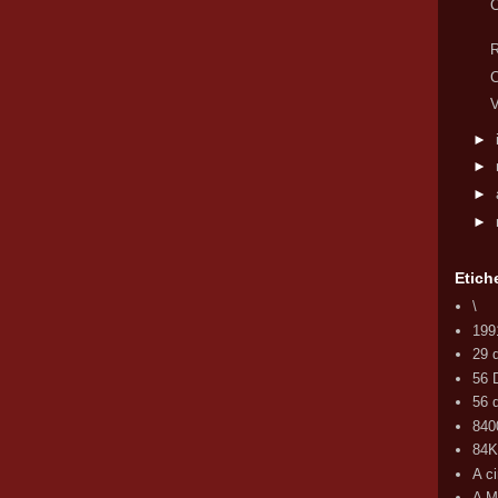
C
R
C
V
►
►
►
►
Etich
\
199
29 
56 
56 d
840
84
A c
A M