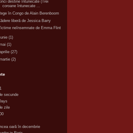
inci destine întunecate (Trei
coroane întunecate ...
ege în Congo de Alain Berenboom
ădere liberă de Jessica Barry
ictime neînsemnate de Emma Flint
iunie
(1)
mai
(1)
aprilie
(27)
martie
(2)
ete
1
de secunde
Days
e zile
00
K
incea oară în decembrie
urder in Paris