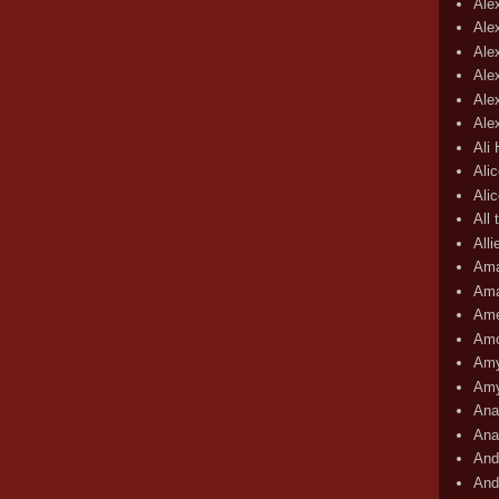
Ale
Ale
Ale
Ale
Ale
Ale
Ali
Ali
Ali
All 
All
Ama
Ama
Ame
Amo
Amy
Amy
Ana
Ana
And
And