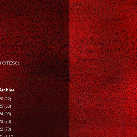
 CITESC:
Gică Andreica's favorite books »
Archive
26
(22)
25
(53)
24
(90)
23
(70)
22
(78)
21
(137)