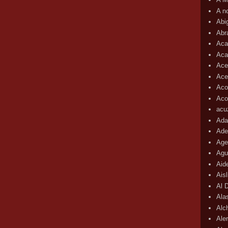
A n
Abi
Abr
Aca
Aca
Ace
Ace
Aco
Acop
acu
Ada
Ade
Age
Agu
Aid
Ais
Al 
Ala
Alc
Aler