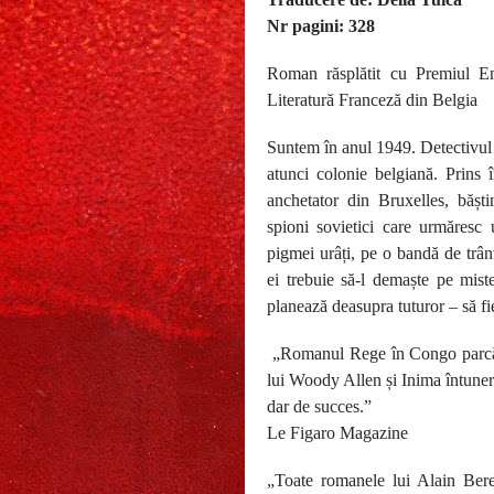
Nr pagini: 328
Roman răsplătit cu Premiul E
Literatură Franceză din Belgia
Suntem în anul 1949. Detectivul
atunci colonie belgiană. Prins 
anchetator din Bruxelles, băști
spioni sovietici care urmăresc
pigmei urâți, pe o bandă de trân
ei trebuie să-l demaște pe mis
planează deasupra tuturor – să fi
„Romanul Rege în Congo parcă 
lui Woody Allen și Inima întuner
dar de succes.”
Le Figaro Magazine
„Toate romanele lui Alain Ber