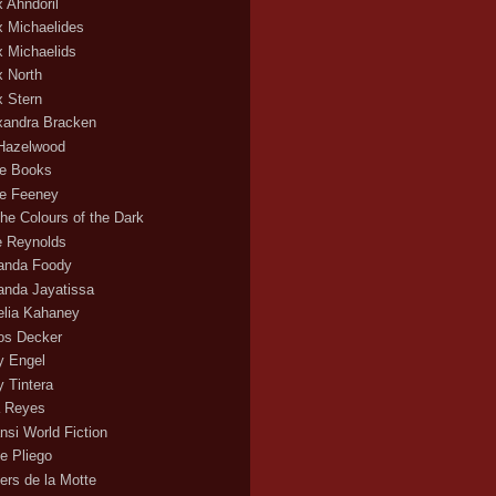
x Ahndoril
x Michaelides
x Michaelids
x North
x Stern
xandra Bracken
 Hazelwood
ce Books
ce Feeney
the Colours of the Dark
ie Reynolds
nda Foody
nda Jayatissa
lia Kahaney
s Decker
 Engel
 Tintera
 Reyes
nsi World Fiction
e Pliego
ers de la Motte