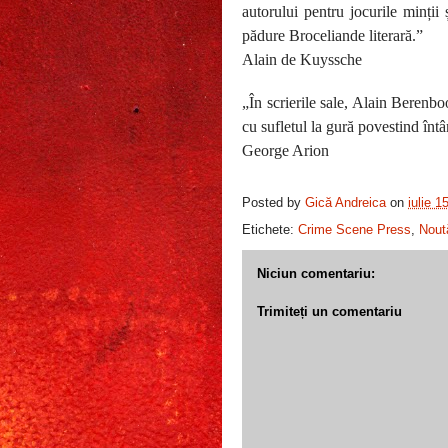
autorului pentru jocurile minții
pădure Broceliande literară.”
Alain de Kuyssche
„În scrierile sale, Alain Berenb
cu sufletul la gură povestind înt
George Arion
Posted by
Gică Andreica
on
iulie 1
Etichete:
Crime Scene Press
,
Nout
Niciun comentariu:
Trimiteți un comentariu