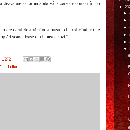
 și dezvăluie o formidabilă vânătoare de comori într-o
▼
20
►
►
►
oom are darul de a rămâne amuzant chiar și când te ține
►
âmplări scandaloase din lumea de azi.”
►
▼
(
5, 2020
ăți
,
Thriller
O
R
L
F
V
(