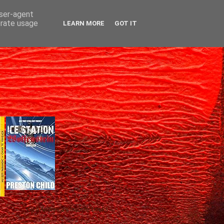
user-agent
erate usage
LEARN MORE
GOT IT
Gică Andreica's favorite books »