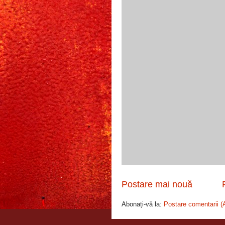
Postare mai nouă
Abonați-vă la:
Postare comentarii (