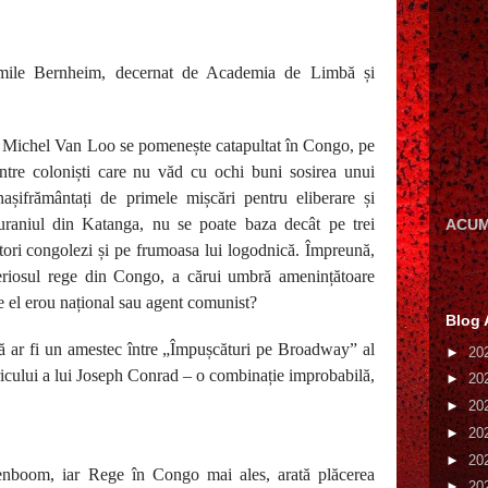
mile Bernheim, decernat de Academia de Limbă și
 Michel Van Loo se pomenește catapultat în Congo, pe
între coloniști care nu văd cu ochi buni sosirea unui
nașifrământați de primele mișcări pentru eliberare și
 uraniul din Katanga, nu se poate baza decât pe trei
ACUM
tori congolezi și pe frumoasa lui logodnică. Împreună,
teriosul rege din Congo, a cărui umbră amenințătoare
e el erou național sau agent comunist?
Blog 
ar fi un amestec între „Împușcături pe Broadway” al
►
20
icului a lui Joseph Conrad – o combinație improbabilă,
►
20
►
20
►
20
►
20
enboom, iar Rege în Congo mai ales, arată plăcerea
►
20