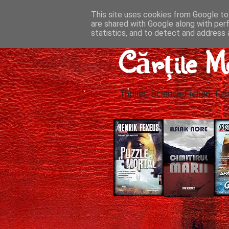
This site uses cookies from Google to 
are shared with Google along with per
statistics, and to detect and address 
Cărțile M
Thriller, Science-Fiction, Fan