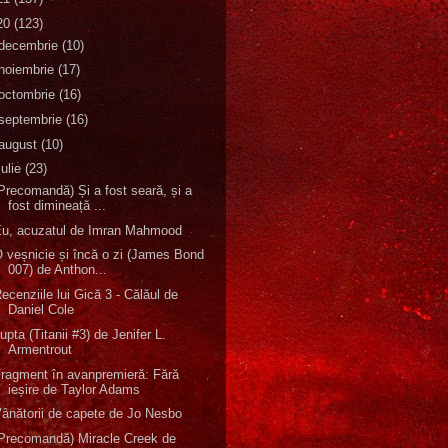
20
(123)
decembrie
(10)
noiembrie
(17)
octombrie
(16)
septembrie
(16)
august
(10)
iulie
(23)
Precomandă) Și a fost seară, și a
fost dimineață ...
Eu, acuzatul de Imran Mahmood
 veșnicie și încă o zi (James Bond
007) de Anthon...
ecenziile lui Gică 3 - Călăul de
Daniel Cole
upta (Titanii #3) de Jenifer L.
Armentrout
ragment în avanpremieră: Fără
ieșire de Taylor Adams
ânătorii de capete de Jo Nesbo
Precomandă) Miracle Creek de