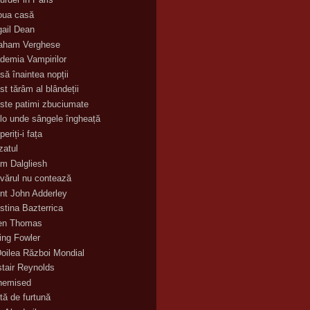
oua casă
gail Dean
aham Verghese
demia Vampirilor
să înaintea nopții
st tărâm al blândeții
ste patimi zbuciumate
lo unde sângele îngheață
eriți-i fața
zatul
m Dalgliesh
vărul nu contează
nt John Adderley
stina Bazterrica
en Thomas
ling Fowler
Doilea Război Mondial
stair Reynolds
hemised
tă de furtună