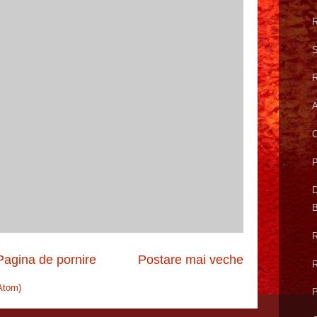
R
S
R
A
C
P
D
B
R
Pagina de pornire
Postare mai veche
R
Atom)
P