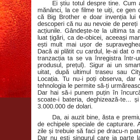
Ei știu totul despre tine. Cum 
mănânci, la ce filme te uiți, ce gen 
că Big Brother e doar invenția lui 
descoperi că nu au nevoie de pereți 
acțiunile. Gândește-te la ultima ta ac
luat țigări, ca de-obicei, aceeași mar
ești mult mai ușor de supravegheat,
Dacă ai plătit cu cardul, le-ai dat o
tranzacția ta se va înregistra într-
produsul, prețul). Sigur ai un smar
uitat, după ultimul traseu sau Ci
Locația. Tu nu-i poți observa, dar 
tehnologia le permite să-ți urmărească
Dar hai să-i punem puțin în încurcăt
scoate-i bateria, deghizează-te... ș
3.000.000 de dolari.
Da, ai auzit bine, ăsta e premi
de echipele speciale de capturare. Ai
zile și trebuie să faci pe dracu-n pat
Dar nu ești singurul care ia parte 