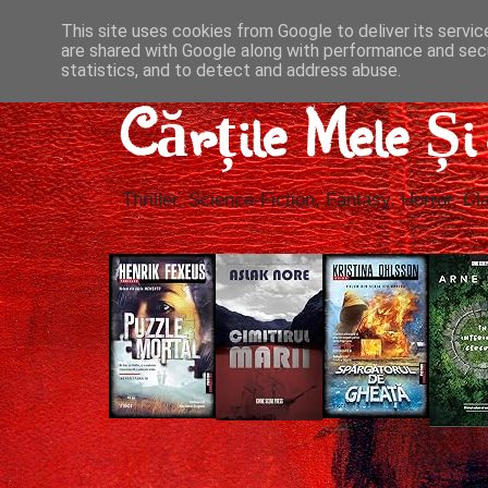
This site uses cookies from Google to deliver its servic
are shared with Google along with performance and secu
statistics, and to detect and address abuse.
Cărțile Mele Ș
Thriller, Science-Fiction, Fantasy, Horror, Cla