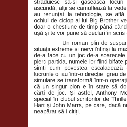
străduiesc să-și găsească locur
ascundă, alții se camuflează la ved
au renunțat la tehnologie, se afl
ochiul de ciclop al lui Big Brother ve
doar o chestiune de timp până când u
ușă și te vor pune să declari în scris 
Un roman plin de suspans, făr
situații extreme și nervi întinși la
de-a face cu un joc de-a șoarecele ș
pierd partida, numele lor fiind bifate 
simți cum povestea escaladează c
lucrurile o iau într-o direcție greu d
simulare se transformă într-o opera
că un singur pion e în stare să dob
cărți de joc. Și astfel, Anthony 
special în clubul scriitorilor de Thril
Hart și John Marrs, pe care, dacă nu
neapărat să-i citiți.