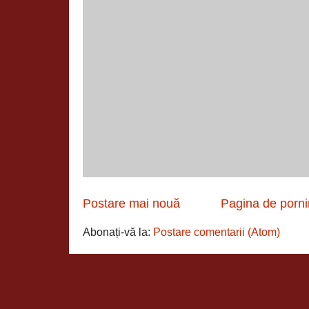
Postare mai nouă
Pagina de porni
Abonați-vă la:
Postare comentarii (Atom)