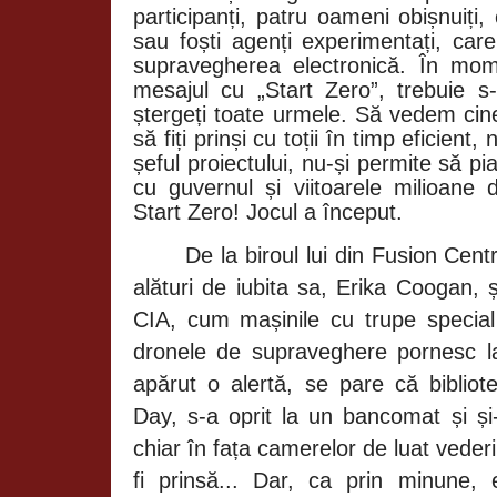
participanți, patru oameni obișnuiți, 
sau foști agenți experimentați, car
supravegherea electronică. În mom
mesajul cu „Start Zero”, trebuie s-
ștergeți toate urmele. Să vedem cine
să fiți prinși cu toții în timp eficient
șeful proiectului, nu-și permite să pi
cu guvernul și viitoarele milioane d
Start Zero! Jocul a început.
De la biroul lui din Fusion Cen
alături de iubita sa,
Erika Coogan, și
CIA, cum mașinile cu trupe special 
dronele de supraveghere pornesc la
apărut o alertă, se pare că bibliot
Day, s-a oprit la un bancomat și ș
chiar în fața camerelor de luat vederi
fi prinsă... Dar, ca prin minune,