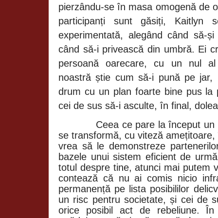
pierzându-se în masa omogenă de oa
participanți sunt găsiți,
Kaitlyn
s
experimentată, alegând când să-și 
când să-i privească din umbră. Ei c
persoană oarecare, cu un nul al 
noastră știe cum să-i pună pe jar, 
drum cu un plan foarte bine pus la p
cei de sus să-i asculte, în final, dolea
Ceea ce pare la început un p
se transformă, cu viteză amețitoare, 
vrea să le demonstreze partenerilo
bazele unui sistem eficient de urmăr
totul despre tine, atunci mai putem 
contează că nu ai comis nicio infra
permanență pe lista posibililor delicv
un risc pentru societate, și cei de s
orice posibil act de rebeliune. Î