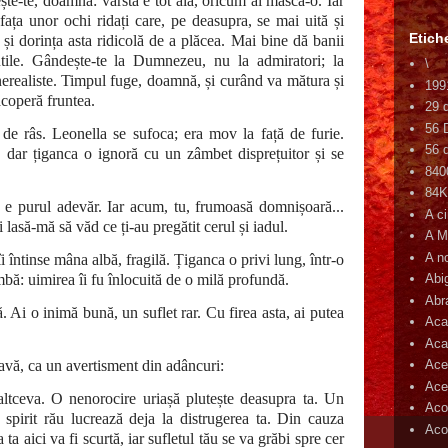
ște-te, doamnă: vârsta e tot aia, oricum ai masca-o. Iar
fața unor ochi ridați care, pe deasupra, se mai uită și
Etich
 și dorința asta ridicolă de a plăcea. Mai bine dă banii
tile. Gândește-te la Dumnezeu, nu la admiratori; la
\
i nerealiste. Timpul fuge, doamnă, și curând va mătura și
199
 acoperă fruntea.
29 
56 
e râs. Leonella se sufoca; era mov la față de furie.
56 d
 dar țiganca o ignoră cu un zâmbet disprețuitor și se
840
84
e purul adevăr. Iar acum, tu, frumoasă domnișoară...
A c
asă-mă să văd ce ți-au pregătit cerul și iadul.
A M
A n
i întinse mâna albă, fragilă. Țiganca o privi lung, într-o
mbă: uimirea îi fu înlocuită de o milă profundă.
Abi
Abr
Ai o inimă bună, un suflet rar. Cu firea asta, ai putea
Aca
Aca
ravă, ca un avertisment din adâncuri:
Ace
Ace
altceva. O nenorocire uriașă plutește deasupra ta. Un
Aco
 spirit rău lucrează deja la distrugerea ta. Din cauza
Acop
 ta aici va fi scurtă, iar sufletul tău se va grăbi spre cer