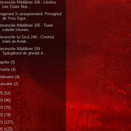
ecenziile Mădălinei 106 - Librăria
Les Chats Noir...
ragment în avanpremieră: Priveghiul
de Yrsa Sigur...
ecenziile Mădălinei 105 - Toate
culorile întuneri...
ecenziile lui Gică 240 - Cimitirul
mării de Aslak...
ecenziile Mădălinei 104 -
Spărgătorul de gheață d...
aprilie
(3)
martie
(4)
februarie
(4)
ianuarie
(2)
25
(53)
24
(90)
23
(70)
22
(78)
21
(137)
20
(123)