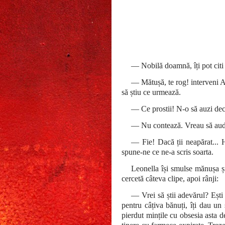
— Nobilă doamnă, îți pot citi
— Mătușă, te rog! interveni 
să știu ce urmează.
— Ce prostii! N-o să auzi dec
— Nu contează. Vreau să aud 
— Fie! Dacă ții neapărat... Ha
spune-ne ce ne-a scris soarta.
Leonella își smulse mănușa și
cercetă câteva clipe, apoi rânji:
— Vrei să știi adevărul? Ești d
pentru câțiva bănuți, îți dau un s
pierdut mințile cu obsesia asta d