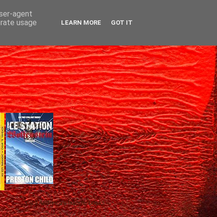
user-agent
erate usage
LEARN MORE
GOT IT
Gică Andreica's favorite books »