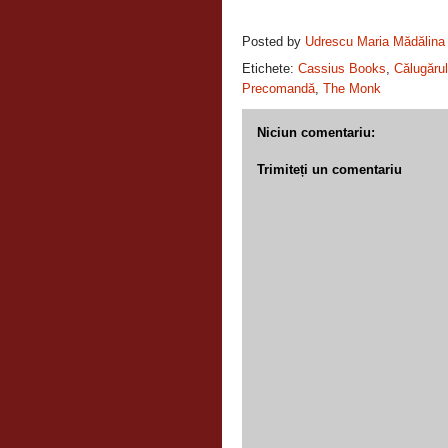
Posted by
Udrescu Maria Mădălina
Etichete:
Cassius Books
,
Călugărul
Precomandă
,
The Monk
Niciun comentariu:
Trimiteți un comentariu