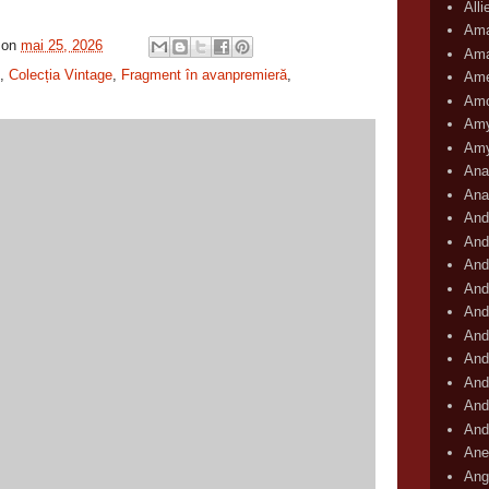
All
Ama
on
mai 25, 2026
Ama
,
Colecția Vintage
,
Fragment în avanpremieră
,
Ame
Amo
Amy
Amy
Ana
Ana
And
And
And
And
And
And
And
And
And
And
Ane
Ang