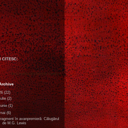
 CITESC:
Gică Andreica's favorite books »
Archive
26
(22)
iulie
(2)
iunie
(1)
mai
(6)
ragment în avanpremieră: Călugărul
de M.G. Lewis