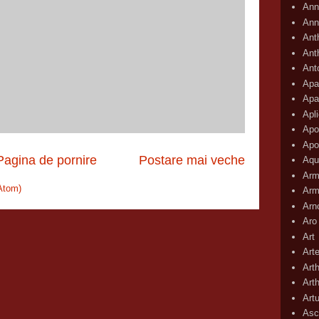
Ann
Ann
Ant
Ant
Ant
Apar
Apa
Apli
Apo
Apo
Pagina de pornire
Postare mai veche
Aqu
Arm
Atom)
Arm
Arn
Aro
Art
Art
Art
Art
Art
Asc