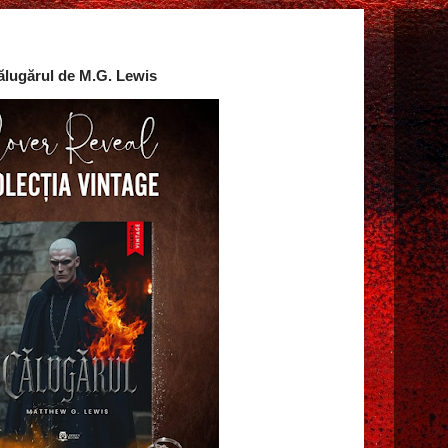
ălugărul de M.G. Lewis