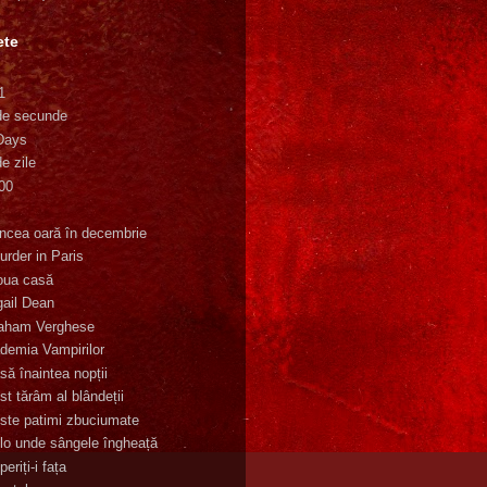
ete
1
de secunde
Days
e zile
00
K
incea oară în decembrie
urder in Paris
oua casă
gail Dean
aham Verghese
demia Vampirilor
să înaintea nopții
st tărâm al blândeții
ste patimi zbuciumate
lo unde sângele îngheață
eriți-i fața