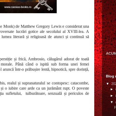
 The Monk) de Matthew Gregory Lewis e considerat una
roversate lucrări gotice ale secolului al XVIII-lea. A
 lumea literară și religioasă de atunci și continuă să
ACUM
erstiție și frică, Ambrosio, călugărul adorat de toată
i morale. Până când o ispită sub forma unei femei
l aruncă într-o prăbușire lentă, hipnotică, spre dorință,
Blog 
is, realul și supranaturalul se contopesc: catacombe,
▼
20
e și o iubire care arde ca un jurământ rupt. O poveste
►
ția sufletului, tulburătoare, senzuală și periculos de
►
▼
F