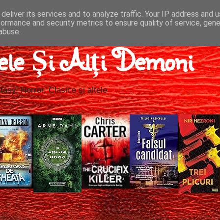
deliver its services and to analyze traffic. Your IP address and 
formance and security metrics to ensure quality of service, gen
abuse.
ele Și Alți Demoni
tasy, Horror, Clasice și altele