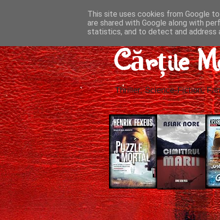
This site uses cookies from Google to 
are shared with Google along with per
statistics, and to detect and address 
Cărțile M
Thriller, Science-Fiction, Fan