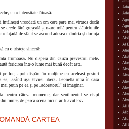
acu
Ada
reche, cu o intensitate tăioasă:
Ade
Age
 întâlnești vreodată un om care pare mai virtuos decât
Agu
se crede fără greșeală și n-are milă pentru slăbiciunile
Aid
ub o fațadă de sfânt se ascund adesea mândria și dorința
Ais
Al 
ă cu o tristețe sinceră:
Ala
Alc
ată frumoasă. Nu dispera din cauza prevestirii mele.
Aler
 caută fericirea într-o lume mai bună decât asta.
Ale
ri pe loc, apoi dispăru în mulțime cu aceleași gesturi
Ale
ea, lăsând ușa Elvirei liberă. Leonella intră în casă
Ale
, mai puțin pe ea și pe „adoratorul” ei imaginar.
Ale
Ale
ia pentru câteva momente, dar sentimentul se risipi
Ale
i din minte, de parcă scena nici n-ar fi avut loc.
Ali
Ali
OMANDĂ CARTEA
Ali
All 