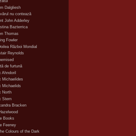
zatul
m Dalgliesh
vărul nu contează
nt John Adderley
stina Bazterrica
en Thomas
ling Fowler
Doilea Război Mondial
stair Reynolds
hemised
tă de furtună
x Ahndoril
x Michaelides
x Michaelids
x North
x Stern
xandra Bracken
 Hazelwood
ce Books
ce Feeney
the Colours of the Dark