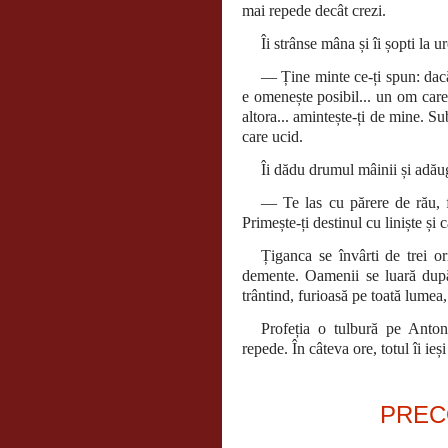
mai repede decât crezi.
Îi strânse mâna și îi șopti la u
— Ține minte ce-ți spun: dacă
e omenește posibil... un om care 
altora... amintește-ți de mine. S
care ucid.
Îi dădu drumul mâinii și adăug
— Te las cu părere de rău, f
Primește-ți destinul cu liniște și
Țiganca se învârti de trei o
demente. Oamenii se luară după 
trântind, furioasă pe toată lumea
Profeția o tulbură pe Anton
repede. În câteva ore, totul îi ieș
PREC