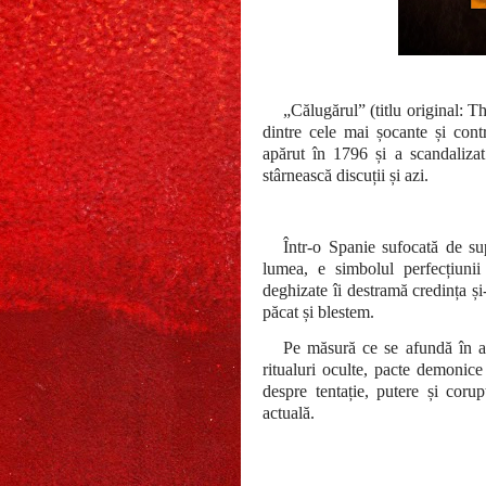
„Călugărul” (titlu original:
dintre cele mai șocante și cont
apărut în 1796 și a scandalizat
stârnească discuții și azi.
Într-o Spanie sufocată de sup
lumea, e simbolul perfecțiuni
deghizate îi destramă credința și-
păcat și blestem.
Pe măsură ce se afundă în ab
ritualuri oculte, pacte demonic
despre tentație, putere și corup
actuală.