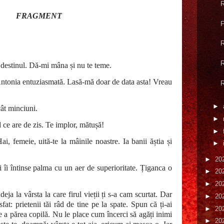
R
FRAGMENT
F
R
R
 destinul. Dă-mi mâna și nu te teme.
Antonia entuziasmată. Lasă-mă doar de data asta! Vreau
R
►
ât minciuni.
►
ce are de zis. Te implor, mătușă!
►
i, femeie, uită-te la mâinile noastre. Ia banii ăștia și
►
►
20
 îi întinse palma cu un aer de superioritate. Țiganca o
►
20
►
20
eja la vârsta la care firul vieții ți s-a cam scurtat. Dar
►
20
fat: prietenii tăi râd de tine pe la spate. Spun că ți-ai
►
20
e a părea copilă. Nu le place cum încerci să agăți inimi
►
20