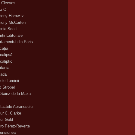
 Cleeves
a O
hony Horowitz
hony McCarten
onia Scott
iții Editoriale
rtamentul din Paris
cația
calipsă.
caliptic
itania
ada
ele Luminii
o Strobel
 Sáinz de la Maza
efactele Aoranosului
hur C. Clarke
hur Gold
uro Pérez-Reverte
ensiunea