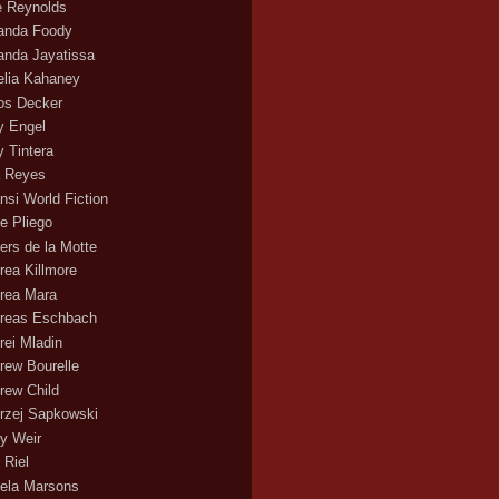
ie Reynolds
nda Foody
nda Jayatissa
lia Kahaney
s Decker
 Engel
 Tintera
 Reyes
nsi World Fiction
e Pliego
ers de la Motte
rea Killmore
rea Mara
reas Eschbach
rei Mladin
rew Bourelle
rew Child
rzej Sapkowski
y Weir
 Riel
ela Marsons