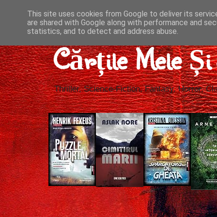
This site uses cookies from Google to deliver its servic
are shared with Google along with performance and secu
statistics, and to detect and address abuse.
Cărțile Mele Ș
Thriller, Science-Fiction, Fantasy, Horror, Cla