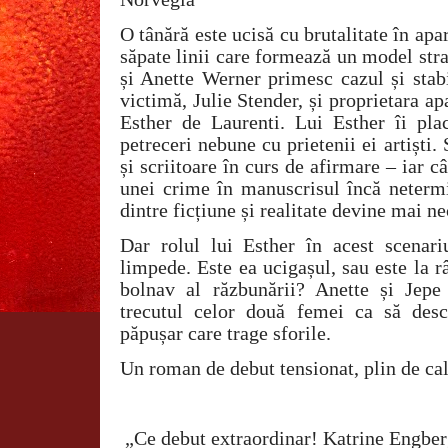
O tânără este ucisă cu brutalitate în apa
săpate linii care formează un model stra
și Anette Werner primesc cazul și stabi
victimă, Julie Stender, și proprietara ap
Esther de Laurenti. Lui Esther îi pl
petreceri nebune cu prietenii ei artiști.
și scriitoare în curs de afirmare – iar c
unei crime în manuscrisul încă netermi
dintre ficțiune și realitate devine mai n
Dar rolul lui Esther în acest scenar
limpede. Este ea ucigașul, sau este la r
bolnav al răzbunării? Anette și Jepe
trecutul celor două femei ca să desc
păpușar care trage sforile.
Un roman de debut tensionat, plin de cali
„Ce debut extraordinar! Katrine Engberg