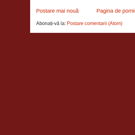
Postare mai nouă
Pagina de porni
Abonați-vă la:
Postare comentarii (Atom)