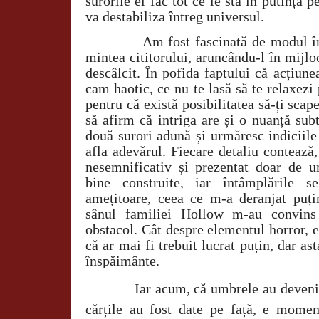
surorile ei fac tot ce le stă în putință 
va destabiliza întreg universul.
Am fost fascinată de modul în
mintea cititorului, aruncându-l în mijl
descâlcit. În pofida faptului că acțiunea
cam haotic, ce nu te lasă să te relaxezi 
pentru că există posibilitatea să-ți scap
să afirm că intriga are și o nuanță sub
două surori adună și urmăresc indiciile
afla adevărul. Fiecare detaliu contează
nesemnificativ și prezentat doar de u
bine construite, iar întâmplările 
amețitoare, ceea ce m-a deranjat puți
sânul familiei Hollow m-au convins
obstacol. Cât despre elementul horror, ei
că ar mai fi trebuit lucrat puțin, dar a
înspăimânte.
Iar acum, că umbrele au devenit
cărțile au fost date pe față, e moment