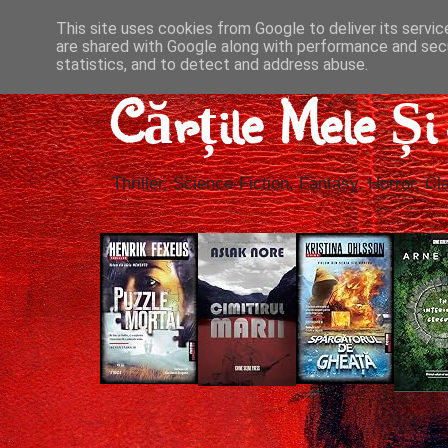
This site uses cookies from Google to deliver its servic
are shared with Google along with performance and secu
statistics, and to detect and address abuse.
Cărțile Mele Ș
Thriller, Science-Fiction, Fantasy, Horror, Cla