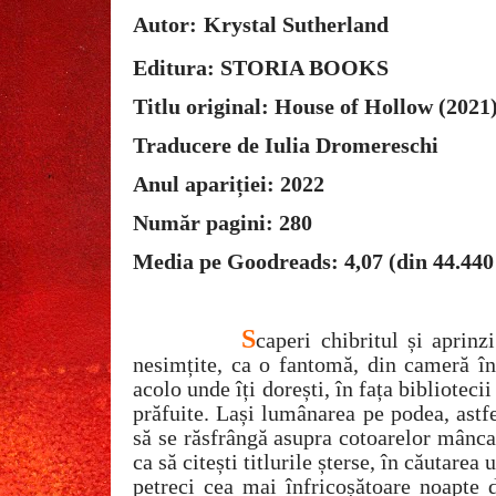
Autor:
Krystal Sutherland
Editura: STORIA BOOKS
Titlu original: House of Hollow (2021
Traducere de Iulia Dromereschi
Anul apariției: 2022
Număr pagini: 280
Media pe Goodreads: 4,07 (din 44.440
S
caperi chibritul și aprinz
nesimțite, ca o fantomă, din cameră î
acolo unde îți dorești, în fața bibliotecii
prăfuite. Lași lumânarea pe podea, astfel
să se răsfrângă asupra cotoarelor mâncate
ca să citești titlurile șterse, în căutare
petreci cea mai înfricoșătoare noapte 