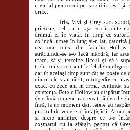
esențial pentru cei pe care îi iubești și
orice.
Iris, Vivi și Grey sunt suror
prietene, cel puțin așa era înainte c
drumul ei în viață. În timp ce surori
colindă lumea în lung și-n lat, datorită j
cea mai mică din familia Hollow,
străduindu-se s-o facă mândră, iar ast
toate, să-și termine liceul și să-i sup
Cele trei surori sunt la fel de inteligen
dar în același timp sunt cât se poate de d
dintre ele s-au răcit, o tragedie ce a av
exact cu zece ani în urmă, continuă să 
existența. Fetele Hollow au dispărut într
de o lună nimeni n-a reușit să dea de ele
Însă, la un moment dat, fetele au reapăr
punctul de vedere al înfățișării. Acum au
și nicio amintire despre ce s-a întâ
coșmarul nu ia sfârșit, pentru că Gre