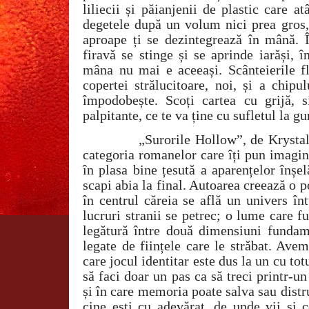
liliecii și păianjenii de plastic care at
degetele după un volum nici prea gros, 
aproape ți se dezintegrează în mână. 
firavă se stinge și se aprinde iarăși, 
mâna nu mai e aceeași. Scânteierile f
copertei strălucitoare, noi, și a chipu
împodobește. Scoți cartea cu grijă, s
palpitante, ce te va ține cu sufletul la gu
„Surorile Hollow”, de Krystal
categoria romanelor care îți pun imagina
în plasa bine țesută a aparențelor înșel
scapi abia la final. Autoarea creează o
în centrul căreia se află un univers în
lucruri stranii se petrec; o lume care 
legătură între două dimensiuni fundam
legate de ființele care le străbat. Av
care jocul identitar este dus la un cu tot
să faci doar un pas ca să treci printr-un
și în care memoria poate salva sau distrug
cine ești cu adevărat, de unde vii și c