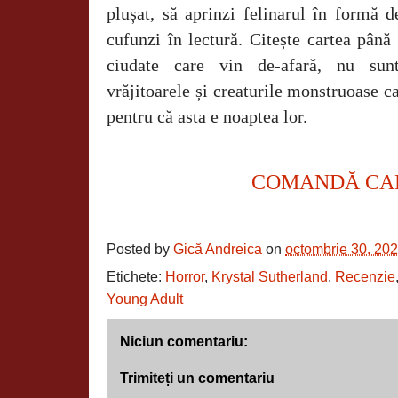
plușat, să aprinzi felinarul în formă d
cufunzi în lectură. Citește cartea până
ciudate care vin de-afară, nu sunt 
vrăjitoarele
și creaturile monstruoase ca
pentru că asta e noaptea lor.
COMANDĂ CA
Posted by
Gică Andreica
on
octombrie 30, 20
Etichete:
Horror
,
Krystal Sutherland
,
Recenzie
Young Adult
Niciun comentariu:
Trimiteți un comentariu