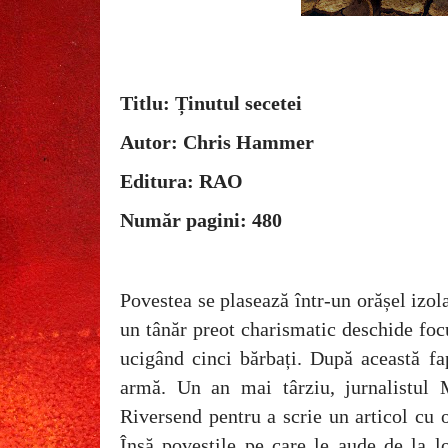
Titlu: Ținutul secetei
Autor: Chris Hammer
Editura: RAO
Număr pagini: 480
Povestea se plasează într-un orășel izola
un tânăr preot charismatic deschide foc
ucigând cinci bărbați. După această fa
armă. Un an mai târziu, jurnalistul 
Riversend pentru a scrie un articol cu o
Însă poveștile pe care le aude de la l