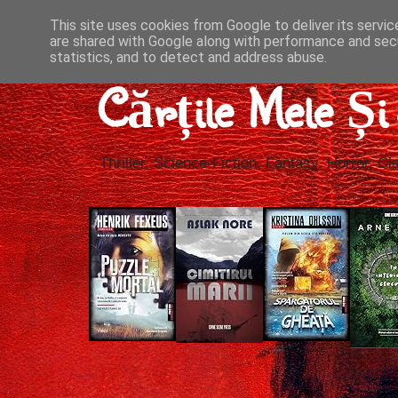
This site uses cookies from Google to deliver its servic
are shared with Google along with performance and secu
statistics, and to detect and address abuse.
Cărțile Mele Ș
Thriller, Science-Fiction, Fantasy, Horror, Cla