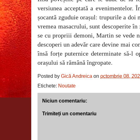
versiunea acceptată a evenimentelor. Î
șocantă zguduie orașul: trupurile a doi m
vremea masacrului, sunt descoperite în 
se cu propriii demoni, Martin se vede ne
descoperi un adevăr care devine mai com
însă forțe puternice determinate să-l o
orașului să rămână îngropate.
Posted by
Gică Andreica
on
octombrie 08, 20
Etichete:
Noutate
Niciun comentariu:
Trimiteți un comentariu