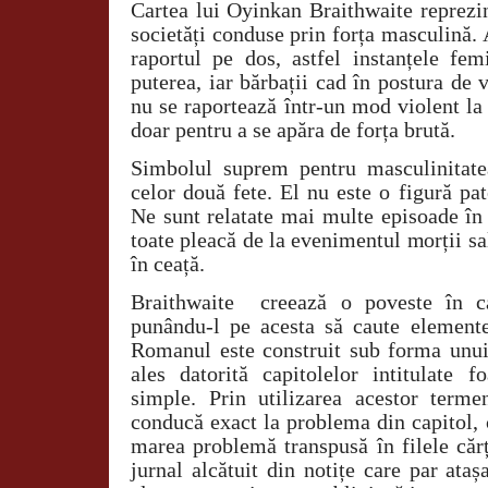
Cartea lui Oyinkan Braithwaite reprezin
societăți conduse prin forța masculină.
raportul pe dos, astfel instanțele fem
puterea, iar bărbații cad în postura de
nu se raportează într-un mod violent la c
doar pentru a se apăra de forța brută.
Simbolul suprem pentru masculinitatea
celor două fete. El nu este o figură pat
Ne sunt relatate mai multe episoade în 
toate pleacă de la evenimentul morții sal
în ceață.
Braithwaite
creează o poveste în ca
punându-l pe acesta să caute elemente
Romanul este construit sub forma unui
ales datorită capitolelor intitulate f
simple. Prin utilizarea acestor terme
conducă exact la problema din capitol, c
marea problemă transpusă în filele căr
jurnal alcătuit din notițe care par ata