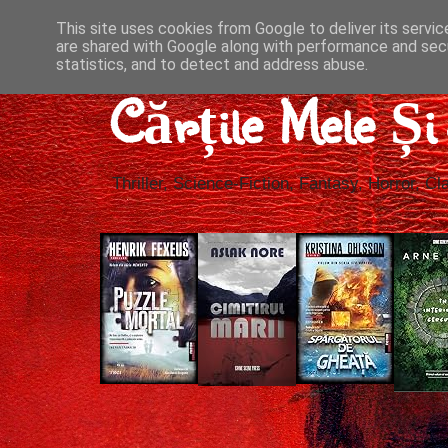
This site uses cookies from Google to deliver its servic
are shared with Google along with performance and secu
statistics, and to detect and address abuse.
Cărțile Mele Ș
Thriller, Science-Fiction, Fantasy, Horror, Cla