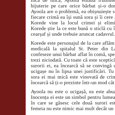
Încă de mică, Ayoola emană frumuseț
bijuterie pe care orice bărbat și-o do
Ayoola are o problemă, ea obișnuiește s
fiecare crimă ea își sună sora și îi cere 
Korede vine la locul crimei și elimi
Korede știe la ce este bună o sticlă cu î
cearșaf și unde trebuie aruncat cadavrul.
Korede este personajul de la care aflăm
medicală la spitalul St. Peter din L
confeseze unui bărbat aflat în comă, sp
trezi niciodată. Cu toate că este sceptic
surorii ei, ea încearcă să se convingă 
ucigașe nu în lipsa unei justificări. Tu 
sora ei mai mică este vinovată de crim
încearcă să ți-o prezinte într-un mod cât
Ayoola nu este o ucigașă, ea este abuz
Inocența ei este un simbol pentru lumea 
în care se găsesc cele două surori est
femeia nu este nimic mai mult decât un