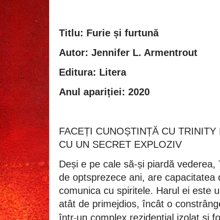
Titlu: Furie și furtună
Autor: Jennifer L. Armentrout
Editura: Litera
Anul apariției: 2020
FACEȚI CUNOȘTINȚĂ CU TRINIT
CU UN SECRET EXPLOZIV
Deși e pe cale să-și piardă vederea, 
de optsprezece ani, are capacitatea 
comunica cu spiritele. Harul ei este u
atât de primejdios, încât o constrân
‑
într
un comple
x rezidențial izolat și f