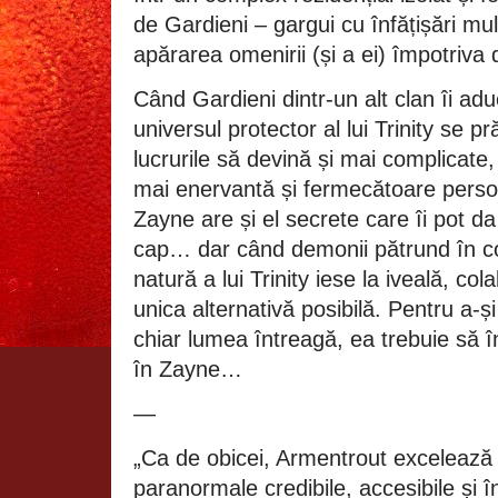
de Gardieni – gargui cu înfățișări mul
apărarea omenirii (și a ei) împotriva 
Când Gardieni dintr-un alt clan îi adu
universul protector al lui Trinity se p
lucrurile să devină și mai complicate,
mai enervantă și fermecătoare persoa
Zayne are și el secrete care îi pot da 
cap… dar când demonii pătrund în c
natură a lui Trinity iese la iveală, co
unica alternativă posibilă. Pentru a-și
chiar lumea întreagă, ea trebuie să 
în Zayne…
—
„Ca de obicei, Armentrout excelează 
paranormale credibile, accesibile și î