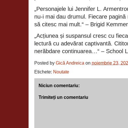
„Personajele lui Jennifer L. Armentro
nu-i mai dau drumul. Fiecare pagină
să citesc mai mult.“ – Brigid Kemme
„Acțiunea și suspansul cresc cu fiecar
lectură cu adevărat captivantă. Citito
nerăbdare continuarea…“ – School Li
Posted by
Gică Andreica
on
noiembrie 23, 20
Etichete:
Noutate
Niciun comentariu:
Trimiteți un comentariu