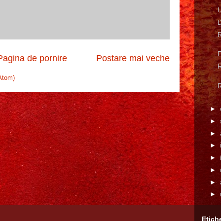
U
D
R
F
Pagina de pornire
Postare mai veche
R
Atom)
R
►
►
►
►
►
►
►
►
Etich