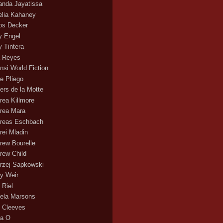
nda Jayatissa
lia Kahaney
s Decker
 Engel
 Tintera
 Reyes
nsi World Fiction
e Pliego
ers de la Motte
rea Killmore
rea Mara
reas Eschbach
rei Mladin
rew Bourelle
rew Child
rzej Sapkowski
y Weir
 Riel
ela Marsons
 Cleeves
a O