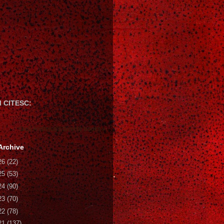
 CITESC:
Gică Andreica's favorite books »
Archive
26
(22)
25
(53)
24
(90)
23
(70)
22
(78)
21
(137)