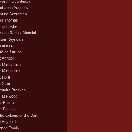
vărul nu contează
nt John Adderley
stina Bazterrica
en Thomas
ling Fowler
Doilea Război Mondial
stair Reynolds
hemised
tă de furtună
x Ahndoril
x Michaelides
x Michaelids
x North
x Stern
xandra Bracken
 Hazelwood
ce Books
ce Feeney
the Colours of the Dark
ie Reynolds
nda Foody