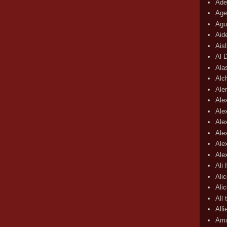
Ade
Age
Agu
Aid
Ais
Al 
Ala
Alc
Aler
Ale
Ale
Ale
Ale
Ale
Ale
Ali
Ali
Ali
All 
All
Ama