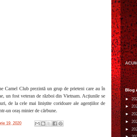
ACUM
The Camel Club prezintă un grup de prieteni care au în
Blog 
e, un fost veteran de război din Vietnam. Acțiunile se
►
20
uri, de la cele mai liniștite coridoare ale agențiilor de
►
20
ntr
‑
un oraș minier de cărbune.
►
20
►
20
rie 19, 2020
►
20
►
20