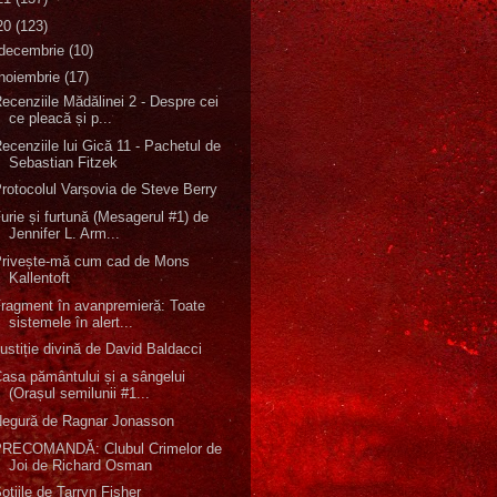
20
(123)
decembrie
(10)
noiembrie
(17)
ecenziile Mădălinei 2 - Despre cei
ce pleacă și p...
ecenziile lui Gică 11 - Pachetul de
Sebastian Fitzek
rotocolul Varșovia de Steve Berry
urie și furtună (Mesagerul #1) de
Jennifer L. Arm...
Privește-mă cum cad de Mons
Kallentoft
ragment în avanpremieră: Toate
sistemele în alert...
ustiție divină de David Baldacci
asa pământului și a sângelui
(Orașul semilunii #1...
Negură de Ragnar Jonasson
PRECOMANDĂ: Clubul Crimelor de
Joi de Richard Osman
oțiile de Tarryn Fisher