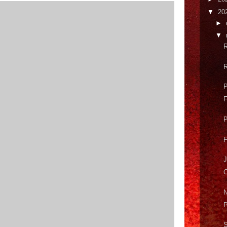
▼
20
►
▼
R
R
P
F
F
J
C
S