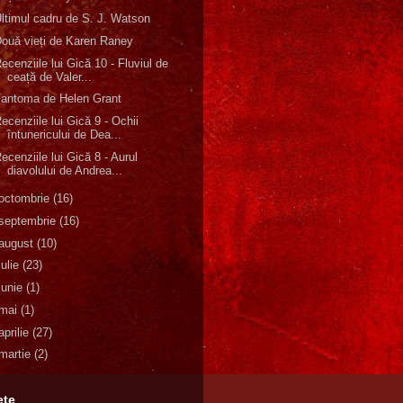
ltimul cadru de S. J. Watson
ouă vieți de Karen Raney
ecenziile lui Gică 10 - Fluviul de
ceață de Valer...
antoma de Helen Grant
ecenziile lui Gică 9 - Ochii
întunericului de Dea...
ecenziile lui Gică 8 - Aurul
diavolului de Andrea...
octombrie
(16)
septembrie
(16)
august
(10)
iulie
(23)
iunie
(1)
mai
(1)
aprilie
(27)
martie
(2)
ete