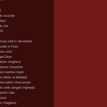
1
de secunde
Days
e zile
00
K
incea oară în decembrie
urder in Paris
oua casă
gail Dean
aham Verghese
demia Vampirilor
să înaintea nopții
st tărâm al blândeții
ste patimi zbuciumate
lo unde sângele îngheață
eriți-i fața
zatul
m Dalgliesh