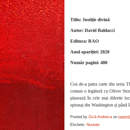
Titlu: Justiție divină
Autor: David Baldacci
Editura: RAO
Anul apariției: 2020
Număr pagini: 480
Cea de-a patra carte din seria 
comun o legătură cu Oliver Ston
plasează în cele mai diferite loc
spionaj din Washington și până î
Posted by
Gică Andreica
on
noiemb
Etichete:
Noutate