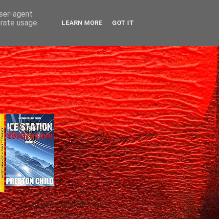
user-agent
erate usage
LEARN MORE
GOT IT
Gică Andreica's favorite books »