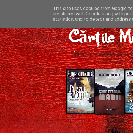
This site uses cookies from Google to 
are shared with Google along with per
statistics, and to detect and address 
Cărțile M
Thriller, Science-Fiction, Fan