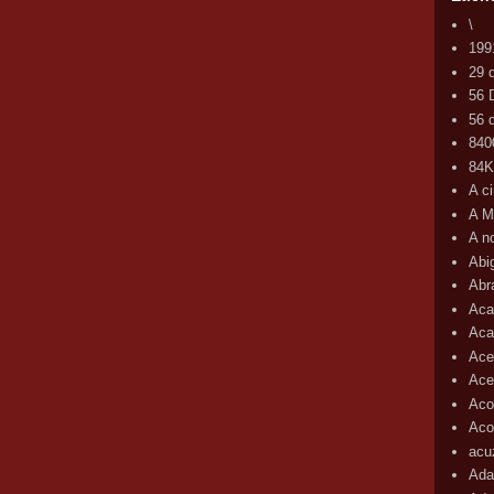
\
199
29 
56 
56 d
840
84
A c
A M
A n
Abi
Abr
Aca
Aca
Ace
Ace
Aco
Acop
acu
Ada