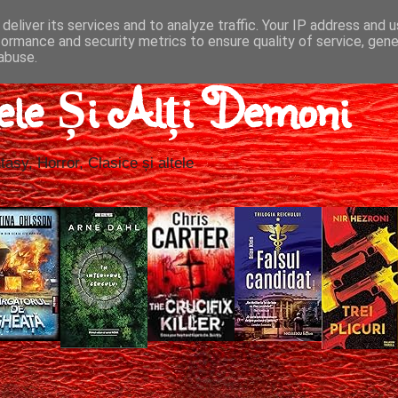
deliver its services and to analyze traffic. Your IP address and 
formance and security metrics to ensure quality of service, gen
abuse.
ele Și Alți Demoni
tasy, Horror, Clasice și altele