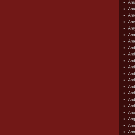
Ama
Ame
Amo
Amy
Amy
Ana
Ana
And
And
And
And
And
And
And
And
And
And
Ane
Ang
Ann
Ann