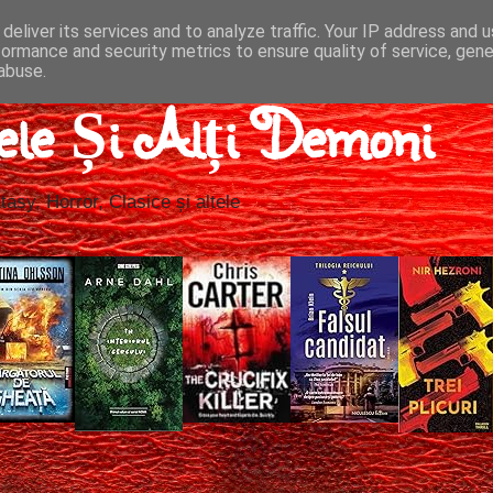
deliver its services and to analyze traffic. Your IP address and 
formance and security metrics to ensure quality of service, gen
abuse.
ele Și Alți Demoni
tasy, Horror, Clasice și altele