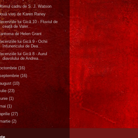
ltimul cadru de S. J. Watson
ouă vieți de Karen Raney
ecenziile lui Gică 10 - Fluviul de
ceață de Valer...
antoma de Helen Grant
ecenziile lui Gică 9 - Ochii
întunericului de Dea...
ecenziile lui Gică 8 - Aurul
diavolului de Andrea...
octombrie
(16)
septembrie
(16)
august
(10)
iulie
(23)
iunie
(1)
mai
(1)
aprilie
(27)
martie
(2)
ete