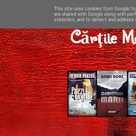
This site uses cookies from Google to 
are shared with Google along with per
statistics, and to detect and address 
Cărțile M
Thriller, Science-Fiction, Fan