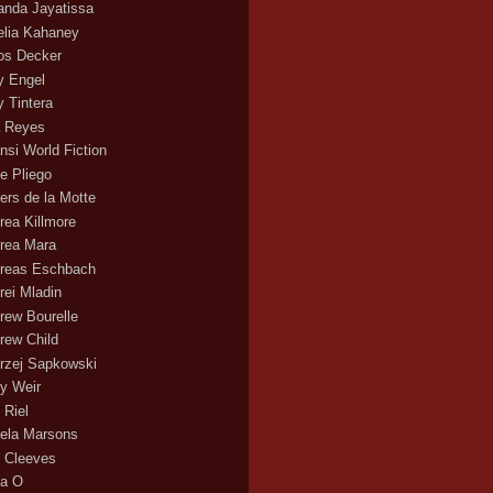
nda Jayatissa
lia Kahaney
s Decker
 Engel
 Tintera
 Reyes
nsi World Fiction
e Pliego
ers de la Motte
rea Killmore
rea Mara
reas Eschbach
rei Mladin
rew Bourelle
rew Child
rzej Sapkowski
y Weir
 Riel
ela Marsons
 Cleeves
a O