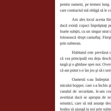
pentru oameni, pe termen lung. N
care contractul mă obligă să le c
Am ales locul acesta fiin
dacă există copaci împrăştiaţi p
foarte subţiri, cu un singur strat 
folosească drept camuflaj. Fireş
prin subteran.
Habitatul este prevăzut
că cea principală era deja desch
targă şi o ghidase spre noi. Over
că am putut s-o las jos şi să-i urm
Oamenii s-au îndreptat 
micului hopper, care s-a închis şi
canalul de securitate, le-am co
avertizat dacă se apropia de n
seismici, care să mă anunţe des
hotăra să ajungă la noi prin subt