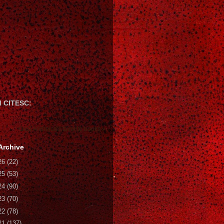
 CITESC:
Gică Andreica's favorite books »
Archive
26
(22)
25
(53)
24
(90)
23
(70)
22
(78)
21
(137)