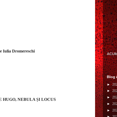
ă
e Iulia Dromereschi
ACUM
Blog 
►
20
►
20
►
20
E HUGO, NEBULA ȘI LOCUS
►
20
►
20
►
20