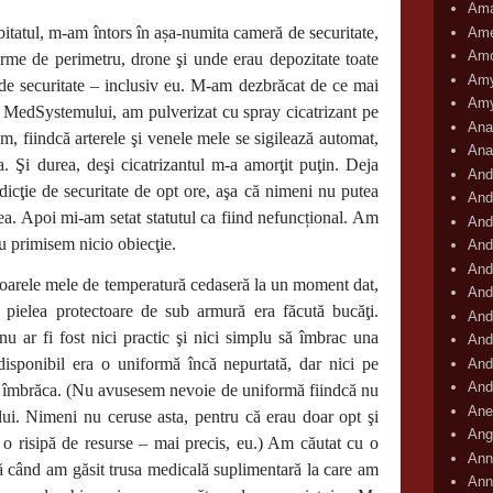
Ama
itatul, m-am întors în așa-numita cameră de securitate,
Ame
Amo
arme de perimetru, drone şi unde erau depozitate toate
Amy
u de securitate – inclusiv eu. M-am dezbrăcat de ce mai
Amy
l MedSystemului, am pulverizat cu spray cicatrizant pe
Ana
m, fiindcă arterele şi venele mele se sigilează automat,
Ana
a. Şi durea, deşi cicatrizantul m-a amorţit puţin. Deja
And
icţie de securitate de opt ore, aşa că nimeni nu putea
And
mea. Apoi mi-am setat statutul ca fiind nefuncțional. Am
And
nu primisem nicio obiecţie.
And
And
toarele mele de temperatură cedaseră la un moment dat,
And
 pielea protectoare de sub armură era făcută bucăţi.
And
u ar fi fost nici practic şi nici simplu să îmbrac una
And
isponibil era o uniformă încă nepurtată, dar nici pe
And
And
o îmbrăca. (Nu avusesem nevoie de uniformă fiindcă nu
Ane
ului. Nimeni nu ceruse asta, pentru că erau doar opt şi
Ang
it o risipă de resurse – mai precis, eu.) Am căutat cu o
Ann
ă când am găsit trusa medicală suplimentară la care am
Ann