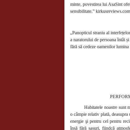
minte, povestirea lui AsaSint of
sensibilitate.” kirkusreviews.co
„Panopticul straniu al interfețelo
a naratorului de persoana întâi și
fără să cedeze oamenilor lumina 
PERFORM
Habitatele noastre sunt 
o câmpie relativ plată, deasupra 
energie şi pentru cel pentru rec
însă fără sasuri, fiindcă atmos