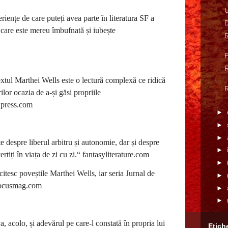
U
ențe de care puteți avea parte în literatura SF a
D
care este mereu îmbufnată și iubește
R
F
R
textul Marthei Wells este o lectură complexă ce ridică
R
rilor ocazia de a-și găsi propriile
dpress.com
►
►
►
e despre liberul arbitru și autonomie, dar și despre
►
ertiți în viața de zi cu zi.“ fantasyliterature.com
►
citesc poveștile Marthei Wells, iar seria Jurnal de
►
 locusmag.com
►
►
, acolo, și adevărul pe care-l constată în propria lui
Etich