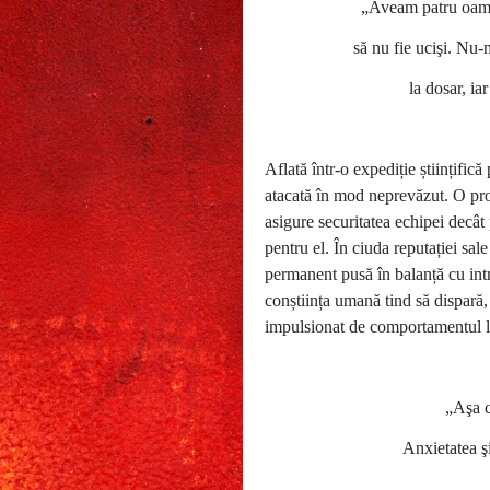
„Aveam patru oamen
să nu fie ucişi. Nu-
la dosar, ia
Aflată într-o expediție științifi
atacată în mod neprevăzut. O pro
asigure securitatea echipei decât
pentru el. În ciuda reputației sal
permanent pusă în balanță cu intr
conștiința umană tind să dispară, 
impulsionat de comportamentul l
„Aşa c
Anxietatea ş