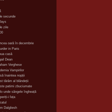
1
de secunde
Days
e zile
00
K
incea oară în decembrie
urder in Paris
oua casă
gail Dean
aham Verghese
demia Vampirilor
să înaintea nopții
st tărâm al blândeții
ste patimi zbuciumate
lo unde sângele îngheață
eriți-i fața
zatul
m Dalgliesh