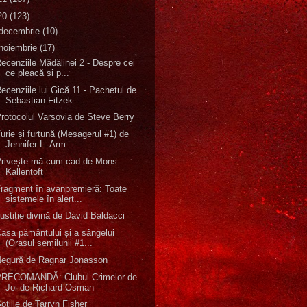
20
(123)
decembrie
(10)
noiembrie
(17)
ecenziile Mădălinei 2 - Despre cei
ce pleacă și p...
ecenziile lui Gică 11 - Pachetul de
Sebastian Fitzek
rotocolul Varșovia de Steve Berry
urie și furtună (Mesagerul #1) de
Jennifer L. Arm...
Privește-mă cum cad de Mons
Kallentoft
ragment în avanpremieră: Toate
sistemele în alert...
ustiție divină de David Baldacci
asa pământului și a sângelui
(Orașul semilunii #1...
Negură de Ragnar Jonasson
PRECOMANDĂ: Clubul Crimelor de
Joi de Richard Osman
oțiile de Tarryn Fisher