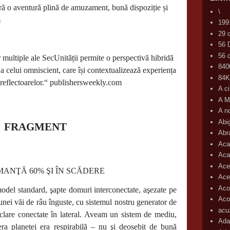
eră o aventură plină de amuzament, bună dispoziție și
\
m
199
29 
56 
56 d
r multiple ale SecUnității permite o perspectivă hibridă
840
 a celui omniscient, care își contextualizează experiența
84
reflectoarelor.“ publishersweekly.com
A c
A M
A n
Abi
FRAGMENT
Abr
Aca
Aca
Ace
ANŢĂ 60% ŞI ÎN SCĂDERE
Ace
Aco
model standard, şapte domuri interconectate, aşezate pe
Acop
unei văi de râu înguste, cu sistemul nostru generator de
acu
iclare conectate în lateral. Aveam un sistem de mediu,
Ada
fera planetei era respirabilă – nu şi deosebit de bună