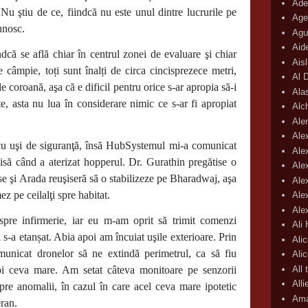
Ade
u ştiu de ce, fiindcă nu este unul dintre lucrurile pe
Age
unosc.
Agu
Aid
dcă se află chiar în centrul zonei de evaluare şi chiar
Ais
e câmpie, toți sunt înalți de circa cincisprezece metri,
Al 
de coroană, aşa că e dificil pentru orice s-ar apropia să-i
Ala
te, asta nu lua în considerare nimic ce s-ar fi apropiat
Alc
Aler
Ale
 cu uşi de siguranţă, însă HubSystemul mi-a comunicat
Ale
isă când a aterizat hopperul. Dr. Gurathin pregătise o
Ale
se şi Arada reuşiseră să o stabilizeze pe Bharadwaj, aşa
Ale
ez pe ceilalţi spre habitat.
Ale
Ale
spre infirmerie, iar eu m-am oprit să trimit comenzi
Ali
 s-a etanșat. Abia apoi am încuiat uşile exterioare. Prin
Ali
municat dronelor să ne extindă perimetrul, ca să fiu
Ali
All 
oi ceva mare. Am setat câteva monitoare pe senzorii
All
pre anomalii, în cazul în care acel ceva mare ipotetic
Ama
eran.