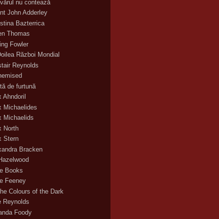
vărul nu contează
nt John Adderley
stina Bazterrica
en Thomas
ling Fowler
Doilea Război Mondial
stair Reynolds
hemised
tă de furtună
x Ahndoril
x Michaelides
x Michaelids
x North
x Stern
xandra Bracken
 Hazelwood
ce Books
ce Feeney
the Colours of the Dark
ie Reynolds
nda Foody