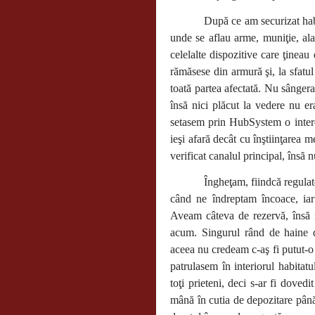
După ce am securizat hab
unde se aflau arme, muniţie, al
celelalte dispozitive care ţinea
rămăsese din armură şi, la sfatu
toată partea afectată. Nu sângera
însă nici plăcut la vedere nu er
setasem prin HubSystem o interd
ieşi afară decât cu înştiinţarea 
verificat canalul principal, însă 
Îngheţam, fiindcă regula
când ne îndreptam încoace, iar
Aveam câteva de rezervă, însă n
acum. Singurul rând de haine d
aceea nu credeam c-aş fi putut-
patrulasem în interiorul habitat
toţi prieteni, deci s-ar fi doved
mână în cutia de depozitare pân