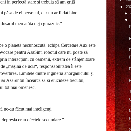
i în perfectă stare şi trebuia să am grijă
▼
20
mi păsa de ei personal, dar nu ar fi dat bine
►
▼
r dosarul meu arăta deja groaznic.”
R
R
că pe o planetă necunoscută, echipa Cercetare Aux este
P
vocare pentru AsaSint, robotul care nu poate să
F
 prin interacțiuni cu oamenii, extrem de stânjenitoare
e de „mașină de ucis“, responsabilitatea îi este
overtirea. Limitele dintre ingineria anorganicului și
iar AsaSintul încearcă să-și elucideze trecutul,
F
ui tot mai omenesc.
J
C
ă ne-au făcut mai inteligenți.
i depresia erau efectele secundare.”
S