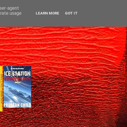
user-agent
erate usage
LEARN MORE
GOT IT
Gică Andreica's favorite books »