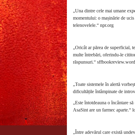
„Una dintre cele mai umane experi
momentului: o mașinărie de ucis 
telenovelele.“ npr.org
„Oricât ar părea de superficial, 
multe întrebări, oferindu-le citito
răspunsuri.“ sffbookreview.wor
„Toate sistemele în alertă vorbeșt
dificultățile întâmpinate de introv
„Este întotdeauna o încântare să 
AsaSint are un farmec aparte.“
„Între adevărul care există undeva